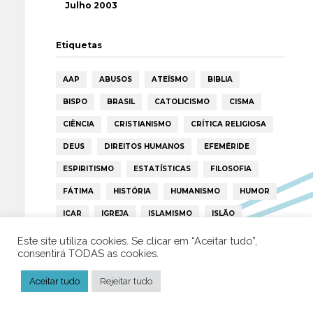
Julho 2003
Etiquetas
AAP
ABUSOS
ATEÍSMO
BIBLIA
BISPO
BRASIL
CATOLICISMO
CISMA
CIÊNCIA
CRISTIANISMO
CRÍTICA RELIGIOSA
DEUS
DIREITOS HUMANOS
EFEMÉRIDE
ESPIRITISMO
ESTATÍSTICAS
FILOSOFIA
FÁTIMA
HISTÓRIA
HUMANISMO
HUMOR
ICAR
IGREJA
ISLAMISMO
ISLÃO
JESUS
LAICIDADE
LIBERDADE
Este site utiliza cookies. Se clicar em “Aceitar tudo”,
consentirá TODAS as cookies.
LIVRE-PENSAMENTO
LIVRO
MILAGRES
Aceitar tudo
MORAL
Rejeitar tudo
MULHER
NOTÍCIAS
OPINIÃO
PAPA
PAPAS
PEDOFILIA
POLÍTICA