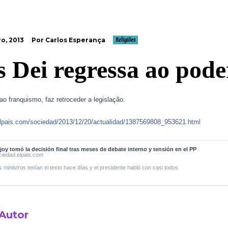
o, 2013
Por Carlos Esperança
Religiões
 Dei regressa ao pode
ao franquismo, faz retroceder a legislação.
.elpais.com/sociedad/2013/12/20/actualidad/1387569808_953621.html
joy tomó la decisión final tras meses de debate interno y tensión en el PP
ciedad.elpais.com
s ministros tenían el texto hace días y el presidente habló con casi todos
 Autor