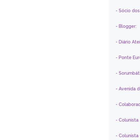
- Sócio do
- Blogger:
- Diário At
- Ponte Eu
- Sorumbát
- Avenida 
- Colaborad
- Colunista
- Colunist