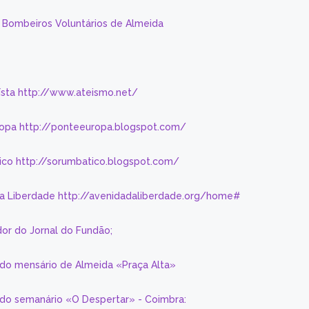
s Bombeiros Voluntários de Almeida
eísta http://www.ateismo.net/
ropa http://ponteeuropa.blogspot.com/
ico http://sorumbatico.blogspot.com/
da Liberdade http://avenidadaliberdade.org/home#
or do Jornal do Fundão;
 do mensário de Almeida «Praça Alta»
a do semanário «O Despertar» - Coimbra: