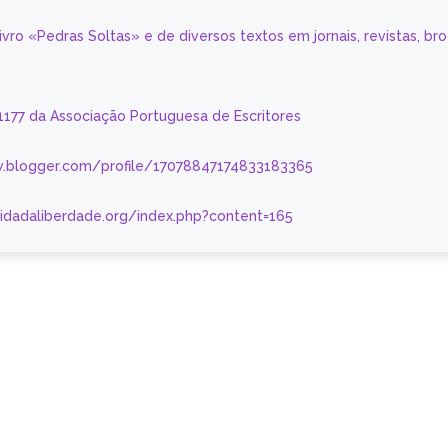
livro «Pedras Soltas» e de diversos textos em jornais, revistas, br
 1177 da Associação Portuguesa de Escritores
.blogger.com/profile/17078847174833183365
nidadaliberdade.org/index.php?content=165