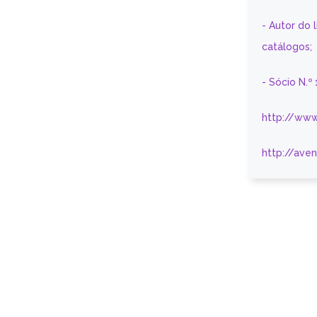
- Autor do 
catálogos;
- Sócio N.º
http://www
http://ave