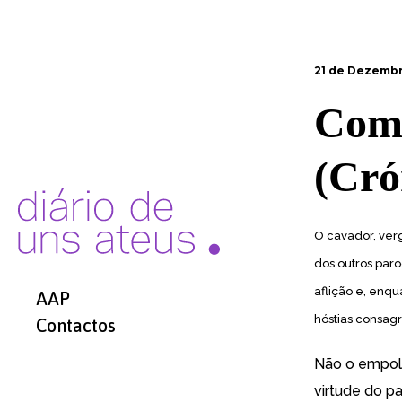
21 de Dezembr
Com 
(Cró
O cavador, ver
dos outros paro
aflição e, enq
AAP
hóstias consagr
Contactos
Não o empolg
virtude do pa