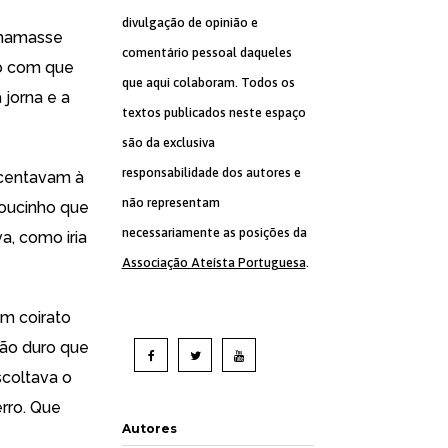
divulgação de opinião e
chamasse
comentário pessoal daqueles
ho com que
que aqui colaboram. Todos os
 jorna e a
textos publicados neste espaço
são da exclusiva
responsabilidade dos autores e
scentavam à
não representam
toucinho que
necessariamente as posições da
a, como iria
Associação Ateísta Portuguesa
.
um coirato
pão duro que
scoltava o
erro. Que
Autores