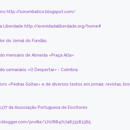
ico http://sorumbatico.blogspot.com/
da Liberdade http://avenidadaliberdade.org/home#
or do Jornal do Fundão;
 do mensário de Almeida «Praça Alta»
a do semanário «O Despertar» - Coimbra:
livro «Pedras Soltas» e de diversos textos em jornais, revistas, br
 1177 da Associação Portuguesa de Escritores
.blogger.com/profile/17078847174833183365