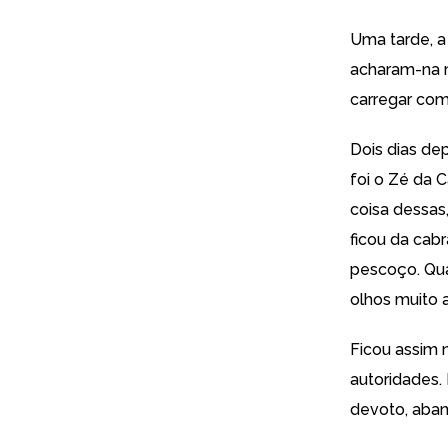
Uma tarde, a
acharam-na m
carregar com 
Dois dias dep
foi o Zé da C
coisa dessas
ficou da cab
pescoço. Qua
olhos muito a
Ficou assim 
autoridades. 
devoto, aban