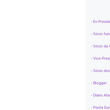
- Ex-Presid
- Sócio fun
- Sócio da 
- Vice-Pre
- Sócio do
- Blogger:
- Diário At
- Ponte Eu