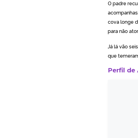
O padre recus
acompanhasse
cova longe d
para não ato
Já lá vão sei
que temeram
Perfil de