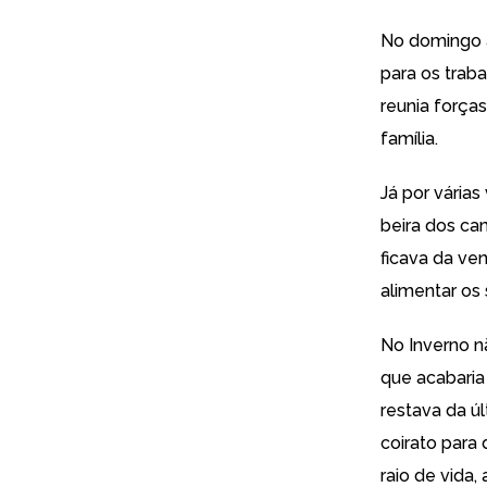
No domingo a
para os traba
reunia força
família.
Já por vária
beira dos cam
ficava da ve
alimentar os
No Inverno n
que acabaria
restava da úl
coirato para
raio de vida,