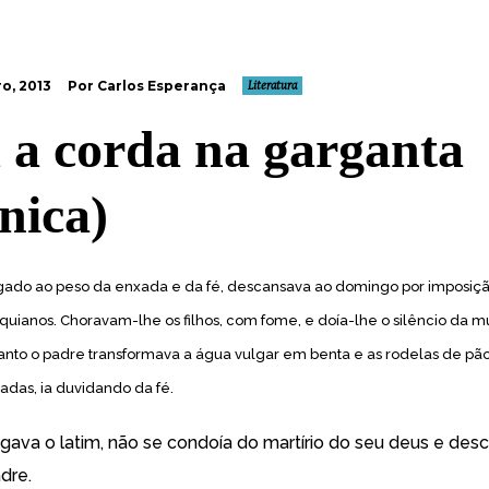
o, 2013
Por Carlos Esperança
Literatura
a corda na garganta
nica)
gado ao peso da enxada e da fé, descansava ao domingo por imposiç
quianos. Choravam-lhe os filhos, com fome, e doía-lhe o silêncio da m
uanto o padre transformava a água vulgar em benta e as rodelas de p
adas, ia duvidando da fé.
ava o latim, não se condoía do martírio do seu deus e desc
dre.