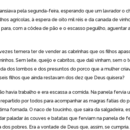
nsiava pela segunda-feira, esperando que um lavrador o 
lhos agrícolas, à espera de oito mil réis e da canada de vin
s para, com a côdea de pão e o escasso peguilho, aguentar a
s vezes temera ter de vender as cabrinhas que os filhos apa
inhos. Sem leite, queijo e cabritos, que dali vinham, sem o 
nda dos lombos e dos presuntos do porco que a mulher criav
 seis filhos que ainda restavam dos dez que Deus quisera?
ão havia trabalho e era escassa a comida. Na panela fervia 
 repartido por todos para acompanhar as magras fatias do 
tima fornada. O naco de toucinho, que saíra da salgadeira, e
 dar paladar às couves e batatas que ferviam na panela de f
 a dos pobres. Era a vontade de Deus que, assim, se cumpria.