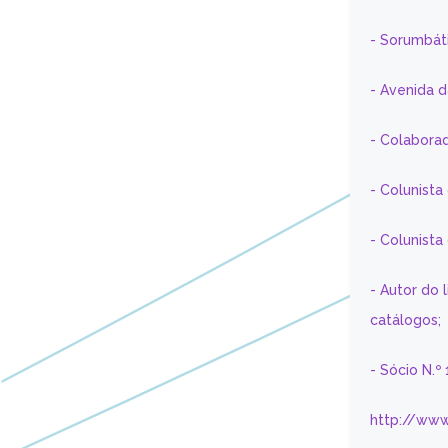
- Sorumbát
- Avenida 
- Colaborad
- Colunista
- Colunist
- Autor do 
catálogos;
- Sócio N.º
http://www