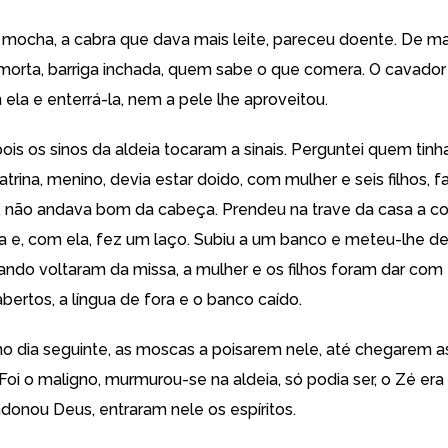
 mocha, a cabra que dava mais leite, pareceu doente. De m
orta, barriga inchada, quem sabe o que comera. O cavador
ela e enterrá-la, nem a pele lhe aproveitou.
ois os sinos da aldeia tocaram a sinais. Perguntei quem tinh
atrina, menino, devia estar doido, com mulher e seis filhos, 
, não andava bom da cabeça. Prendeu na trave da casa a co
ra e, com ela, fez um laço. Subiu a um banco e meteu-lhe de
ndo voltaram da missa, a mulher e os filhos foram dar com
bertos, a língua de fora e o banco caído.
no dia seguinte, as moscas a poisarem nele, até chegarem a
Foi o maligno, murmurou-se na aldeia, só podia ser, o Zé er
donou Deus, entraram nele os espíritos.