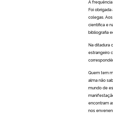
A frequência
Foi obrigada
colegas. Aos
científica e 
bibliografia 
Na ditadura c
estrangeiro 
correspondênc
Quem tem med
alma não sab
mundo de esc
manifestaçã
encontram as
nos envenen