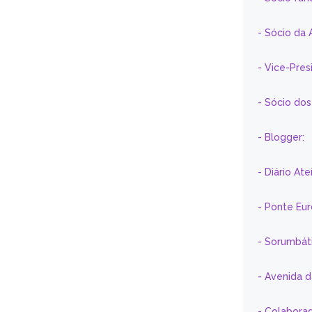
- Sócio da 
- Vice-Pre
- Sócio do
- Blogger:
- Diário At
- Ponte Eu
- Sorumbát
- Avenida 
- Colaborad