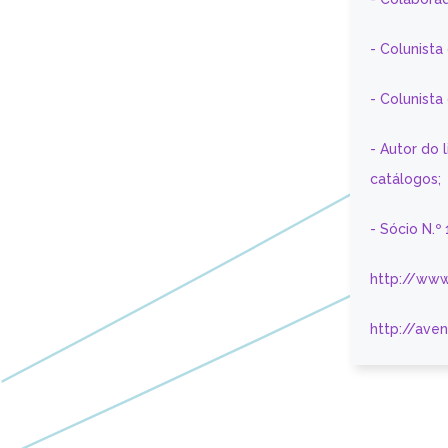
- Colunista
- Colunist
- Autor do 
catálogos;
- Sócio N.º
http://www
http://ave