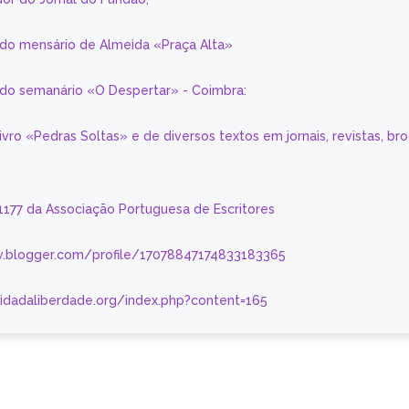
 do mensário de Almeida «Praça Alta»
a do semanário «O Despertar» - Coimbra:
livro «Pedras Soltas» e de diversos textos em jornais, revistas, br
 1177 da Associação Portuguesa de Escritores
.blogger.com/profile/17078847174833183365
nidadaliberdade.org/index.php?content=165