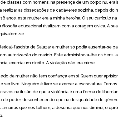
 de classes com homens, na presença de um corpo nu, era 
 a realizar as dissecações de cadáveres sozinha, depois do h
 18 anos, esta mulher era a minha heroína. O seu currículo n
na filosofia educacional rivalizam com a coragem cívica. A sua
equivalem-se.
lerical-fascista de Salazar a mulher só podia ausentar-se pa
com autorização do marido. Este administrava-lhe os bens, a
ia, exercia um direito. A violação não era crime.
o da mulher não tem confiança em si. Quem quer aprision
e ser livre. Ninguém é livre se exercer a escravatura. Temos
ravos na ilusão de que a violência é uma forma de liberda
o de poder, desconhecendo que na desigualdade de género
 amarras que nos tolhem, a desonra que nos diminui, o opró
a.