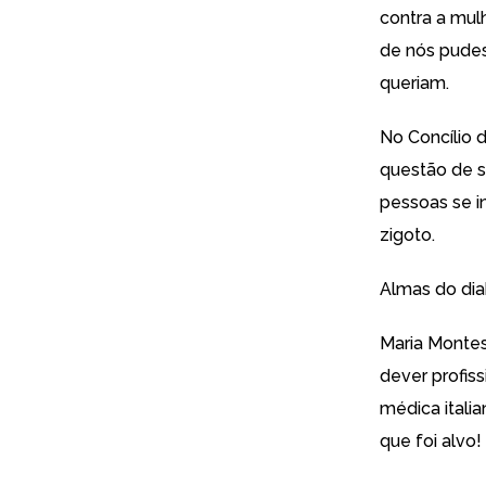
contra a mul
de nós pudes
queriam.
No Concílio d
questão de s
pessoas se i
zigoto.
Almas do dia
Maria Montes
dever profiss
médica itali
que foi alvo!