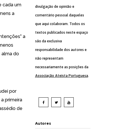
se cada um
divulgação de opinião e
omens a
comentário pessoal daqueles
que aqui colaboram. Todos os
textos publicados neste espaço
intenções” a
são da exclusiva
 menos
responsabilidade dos autores e
a alma do
não representam
necessariamente as posições da
Associação Ateísta Portuguesa
.
udei por
 a primeira
 assédio de
Autores