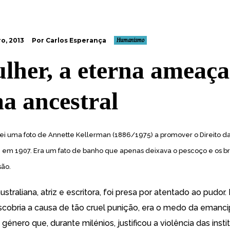
o, 2013
Por Carlos Esperança
Humanismo
lher, a eterna ameaça
ma ancestral
uei uma foto de Annette Kellerman (1886/1975) a promover o Direito d
, em 1907. Era um fato de banho que apenas deixava o pescoço e os br
são.
straliana, atriz e escritora, foi presa por atentado ao pudor
scobria a causa de tão cruel punição, era o medo da emanc
género que, durante milénios, justificou a violência das insti