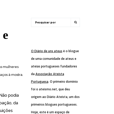
 e
O Diário de uns ateus
é o blogue
de uma comunidade de ateus e
ateias portugueses fundadores
as mulheres
da
Associação Ateísta
aços à mostra.
Portuguesa
. O primeiro domínio
foi o ateismo.net, que deu
. Não podia
origem ao Diário Ateísta, um dos
ipação, da
primeiros blogues portugueses.
tuições
Hoje, este é um espaço de