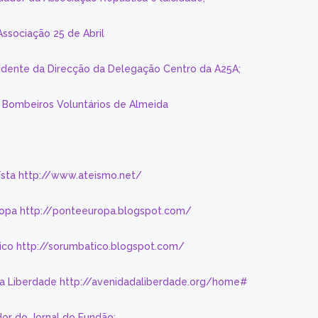
Associação 25 de Abril
sidente da Direcção da Delegação Centro da A25A;
s Bombeiros Voluntários de Almeida
eísta http://www.ateismo.net/
ropa http://ponteeuropa.blogspot.com/
ico http://sorumbatico.blogspot.com/
da Liberdade http://avenidadaliberdade.org/home#
or do Jornal do Fundão;