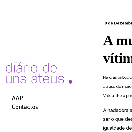
19 de Dezembr
A mu
víti
Há dias publiq
ao uso do maiô
Valeu-lhe a pri
AAP
Contactos
A nadadora au
ser o que de
igualdade de 