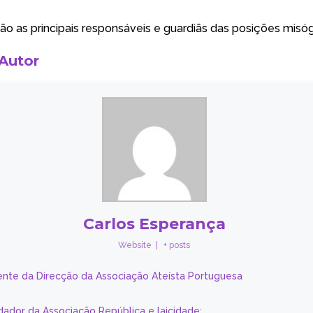
são as principais responsáveis e guardiãs das posições misóg
 Autor
Carlos Esperança
Website
|
+ posts
ente da Direcção da Associação Ateísta Portuguesa
dador da Associação República e laicidade;