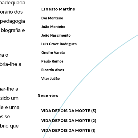
inadequada.
Ernesto Martins
orário dos
Eva Monteiro
a pedagogia
João Monteiro
 biografia e
João Nascimento
Luís Grave Rodrigues
Onofre Varela
ra o
Paulo Ramos
bria-lhe a
Ricardo Alves
Vítor Julião
ar-lhe a
Recentes
 sido um
de e uma
VIDA DEPOIS DA MORTE (3)
s se
VIDA DEPOIS DA MORTE (2)
brio que
VIDA DEPOIS DA MORTE (1)