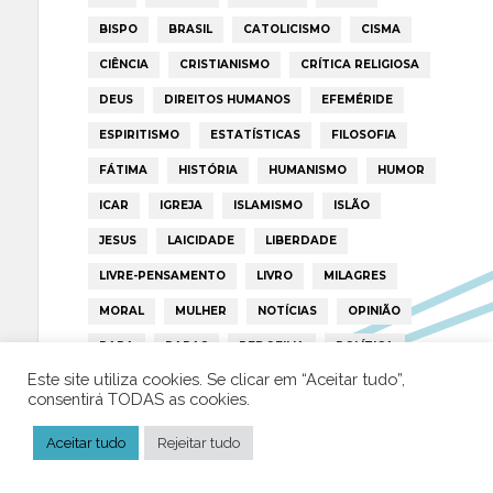
BISPO
BRASIL
CATOLICISMO
CISMA
CIÊNCIA
CRISTIANISMO
CRÍTICA RELIGIOSA
DEUS
DIREITOS HUMANOS
EFEMÉRIDE
ESPIRITISMO
ESTATÍSTICAS
FILOSOFIA
FÁTIMA
HISTÓRIA
HUMANISMO
HUMOR
ICAR
IGREJA
ISLAMISMO
ISLÃO
JESUS
LAICIDADE
LIBERDADE
LIVRE-PENSAMENTO
LIVRO
MILAGRES
MORAL
MULHER
NOTÍCIAS
OPINIÃO
PAPA
PAPAS
PEDOFILIA
POLÍTICA
Este site utiliza cookies. Se clicar em “Aceitar tudo”,
PORTUGAL
RELIGIÃO
RELIGIÕES
RTP
consentirá TODAS as cookies.
TRUMP
VATICANO
Aceitar tudo
Rejeitar tudo