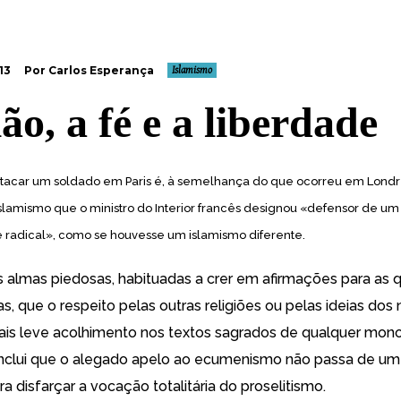
13
Por Carlos Esperança
Islamismo
ão, a fé e a liberdade
atacar um soldado em Paris é, à semelhança do que ocorreu em Londre
slamismo que o ministro do Interior francês designou «
defensor de um
e radical
», como se houvesse um islamismo diferente.
almas piedosas, habituadas a crer em afirmações para as q
, que o respeito pelas outras religiões ou pelas ideias dos
is leve acolhimento nos textos sagrados de qualquer mon
nclui que o alegado apelo ao ecumenismo não passa de um
a disfarçar a vocação totalitária do proselitismo.