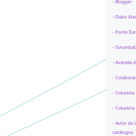
- Blogger:
- Diário At
- Ponte Eu
- Sorumbát
- Avenida 
- Colaborad
- Colunista
- Colunist
- Autor do 
catálogos;