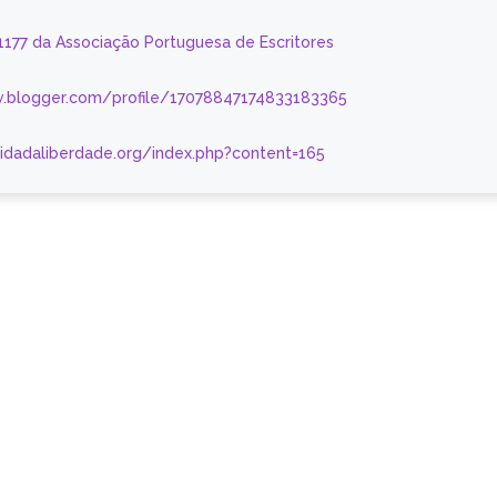
 1177 da Associação Portuguesa de Escritores
.blogger.com/profile/17078847174833183365
nidadaliberdade.org/index.php?content=165