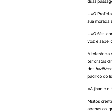
duas passag
– «Ó Profeta
sua morada é
– «Ó fiéis, 
vós; e sabei
A tolerância
terroristas d
dos
hadiths
q
pacífico do Is
«A jihad é o
Muitos crent
apenas os ig