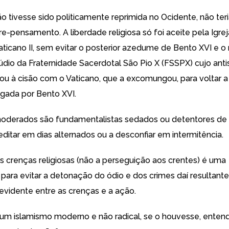
ão tivesse sido politicamente reprimida no Ocidente, não teri
vre-pensamento. A liberdade religiosa só foi aceite pela Igrej
aticano II, sem evitar o posterior azedume de Bento XVI e o
údio da Fraternidade Sacerdotal São Pio X (FSSPX) cujo ant
u à cisão com o Vaticano, que a excomungou, para voltar a
ada por Bento XVI.
moderados são fundamentalistas sedados ou detentores de
editar em dias alternados ou a desconfiar em intermitência.
 crenças religiosas (não a perseguição aos crentes) é uma
para evitar a detonação do ódio e dos crimes daí resultante
evidente entre as crenças e a ação.
m islamismo moderno e não radical, se o houvesse, entend