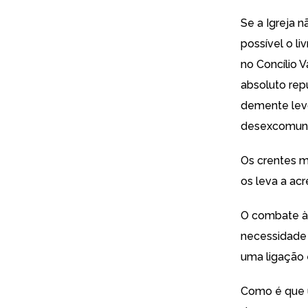
Se a Igreja n
possível o li
no Concílio V
absoluto rep
demente levo
desexcomung
Os crentes 
os leva a acr
O combate às
necessidade 
uma ligação 
Como é que u