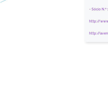
- Sócio N.º
http://www
http://ave