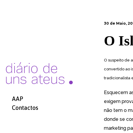
30 de Maio, 20
O Isl
O suspeito de 
convertido ao i
tradicionalista 
Esquecem as 
AAP
exigem provas
Contactos
não tem o ma
donde se co
marketing par