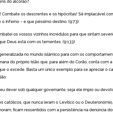
ens do alcorão?
! Combate os descrentes e os hipócritas! Sê implacável com
 o Inferno – e que péssimo destino. (9:73)
combatei os vossos vizinhos incrédulos para que sintam seve
 que Deus está com os tementes. (9:133)
 generalizada no mundo islâmico para com os comportamen
imana do próprio Islão que, para além do Corão, conta com a 
ue o excede. Basta um único exemplo para se apreciar o ca
lão:
 teu dever sob qualquer governante, seja ele ímpio ou devot
es católicos, que nunca leram o Levítico ou o Deuteronómio
noram, ficam ressentidos com a persistência na denúncia do