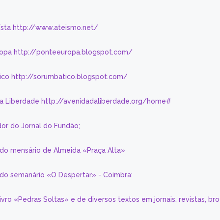
eísta http://www.ateismo.net/
ropa http://ponteeuropa.blogspot.com/
ico http://sorumbatico.blogspot.com/
da Liberdade http://avenidadaliberdade.org/home#
or do Jornal do Fundão;
 do mensário de Almeida «Praça Alta»
a do semanário «O Despertar» - Coimbra:
livro «Pedras Soltas» e de diversos textos em jornais, revistas, br