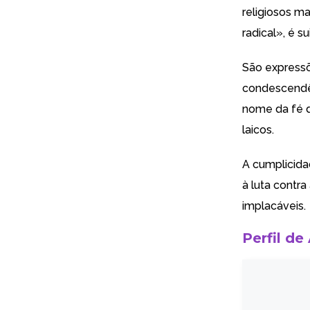
religiosos m
radical», é su
São expressõ
condescendên
nome da fé d
laicos.
A cumplicida
à luta contr
implacáveis.
Perfil de