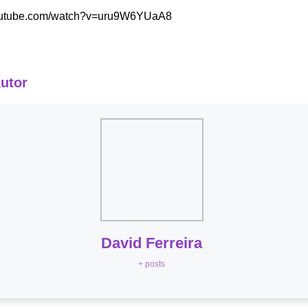
youtube.com/watch?v=uru9W6YUaA8
Autor
David Ferreira
+ posts