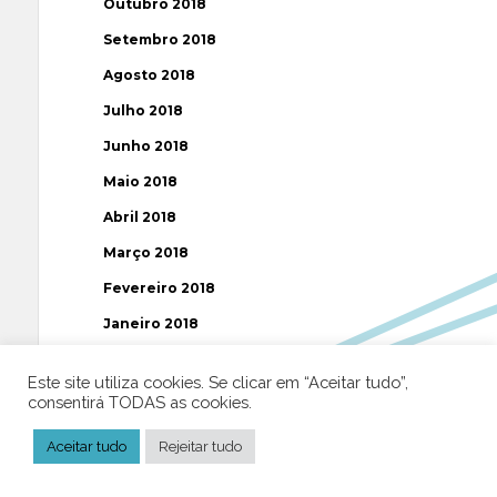
Outubro 2018
Setembro 2018
Agosto 2018
Julho 2018
Junho 2018
Maio 2018
Abril 2018
Março 2018
Fevereiro 2018
Janeiro 2018
Dezembro 2017
Este site utiliza cookies. Se clicar em “Aceitar tudo”,
Novembro 2017
consentirá TODAS as cookies.
Outubro 2017
Aceitar tudo
Rejeitar tudo
Setembro 2017