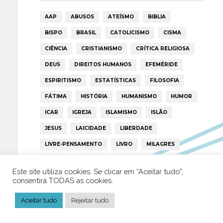
AAP
ABUSOS
ATEÍSMO
BIBLIA
BISPO
BRASIL
CATOLICISMO
CISMA
CIÊNCIA
CRISTIANISMO
CRÍTICA RELIGIOSA
DEUS
DIREITOS HUMANOS
EFEMÉRIDE
ESPIRITISMO
ESTATÍSTICAS
FILOSOFIA
FÁTIMA
HISTÓRIA
HUMANISMO
HUMOR
ICAR
IGREJA
ISLAMISMO
ISLÃO
JESUS
LAICIDADE
LIBERDADE
LIVRE-PENSAMENTO
LIVRO
MILAGRES
MORAL
MULHER
NOTÍCIAS
OPINIÃO
Este site utiliza cookies. Se clicar em “Aceitar tudo”,
PAPA
PAPAS
PEDOFILIA
POLÍTICA
consentirá TODAS as cookies.
PORTUGAL
RELIGIÃO
RELIGIÕES
RTP
Aceitar tudo
Rejeitar tudo
TRUMP
VATICANO