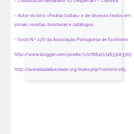
- Colunista do semanário «O Despertar» - Coimbra:
- Autor do livro «Pedras Soltas» e de diversos textos em
jornais, revistas, brochuras e catálogos;
- Sócio N.º 1177 da Associação Portuguesa de Escritores
http://www.blogger.com/profile/17078847174833183365
http://avenidadaliberdade.org/index.php?content=165