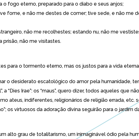
a o fogo eterno, preparado para o diabo e seus anjos;
ive fome, e não me destes de comer; tive sede, e não me d
trangeiro, não me recolhestes; estando nu, não me vestistes
 prisão, não me visitastes.
tes para o tormento eterno, mas os justos para a vida eterna.
inar o desiderato escatológico do amor pela humanidade, te
l”, a “Dies Irae”: os “maus”, quero dizer, todos aqueles que n
omo ateus, indiferentes, religionários de religião errada, etc. 
o”; os virtuosos da adoração divina seguirão para o jardim d
 um alto grau de totalitarismo, um inimaginável ódio pela hu