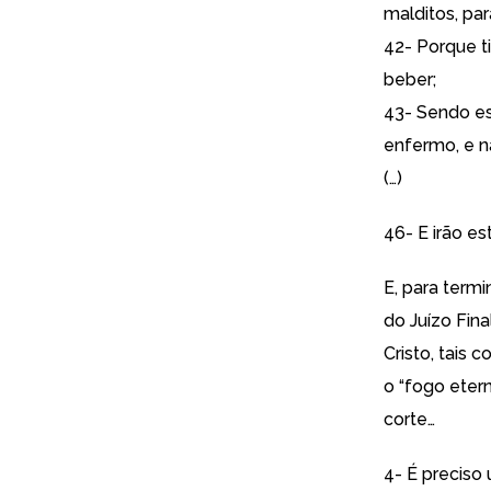
malditos, par
42- Porque t
beber;
43- Sendo es
enfermo, e na
(…)
46- E irão es
E, para term
do Juízo Fina
Cristo, tais c
o “fogo etern
corte…
4- É preciso