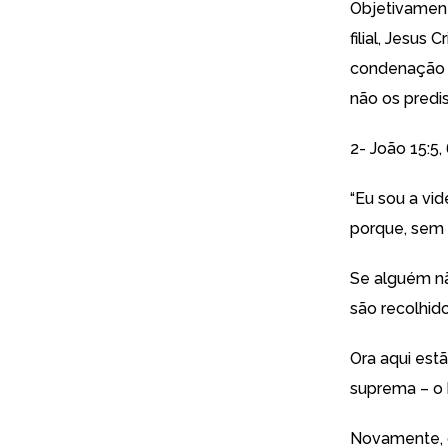
Objetivament
filial, Jesus
condenação i
não os predis
2- João 15:5, 
“Eu sou a vi
porque, sem 
Se alguém nã
são recolhid
Ora aqui est
suprema – o 
Novamente, o