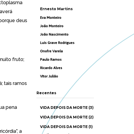
ectoplasma
Ernesto Martins
haverá
Eva Monteiro
 porque deus
João Monteiro
João Nascimento
Luís Grave Rodrigues
Onofre Varela
uito fruto;
Paulo Ramos
Ricardo Alves
Vítor Julião
; tais ramos
Recentes
sua pena
VIDA DEPOIS DA MORTE (3)
VIDA DEPOIS DA MORTE (2)
VIDA DEPOIS DA MORTE (1)
córdia”, a