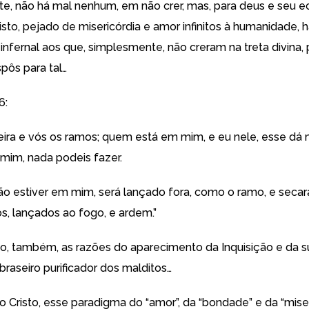
e, não há mal nenhum, em não crer, mas, para deus e seu 
 Cristo, pejado de misericórdia e amor infinitos à humanidade, 
nfernal aos que, simplesmente, não creram na treta divina,
pôs para tal…
6:
deira e vós os ramos; quem está em mim, e eu nele, esse dá m
mim, nada podeis fazer.
o estiver em mim, será lançado fora, como o ramo, e secará
os, lançados ao fogo, e ardem.”
ão, também, as razões do aparecimento da Inquisição e da 
braseiro purificador dos malditos…
 Cristo, esse paradigma do “amor”, da “bondade” e da “miseri