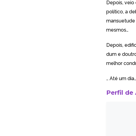
Depois, veio 
político, a d
mansuetude o
mesmos…
Depois, edifi
dum e doutro
melhor condu
… Até um dia
Perfil de