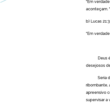
“Em verdade 
aconteçam. 
b) Lucas 21:
“Em verdade 
Deus é uma 
desejosos de
Seria difíci
ribombante, 
apreensivo c
supervisar a 