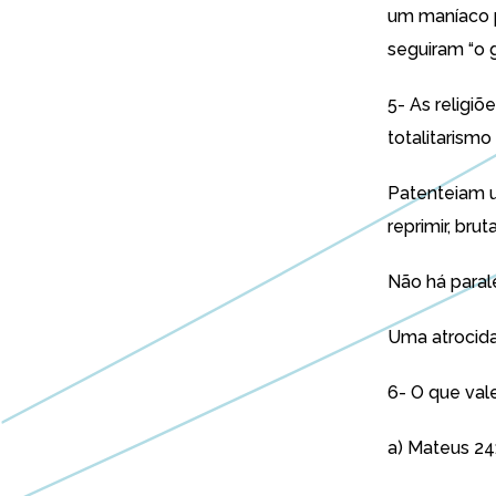
um maníaco p
seguiram “o 
5- As religiõ
totalitarismo 
Patenteiam u
reprimir, bru
Não há paral
Uma atrocida
6- O que vale
a) Mateus 24