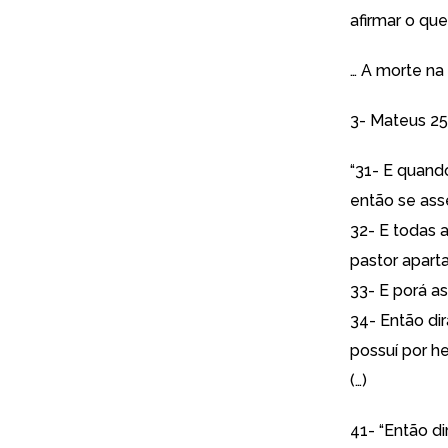
afirmar o qu
… A morte na
3- Mateus 25
“31- E quand
então se asse
32- E todas 
pastor apart
33- E porá as
34- Então dir
possuí por h
(…)
41- “Então d