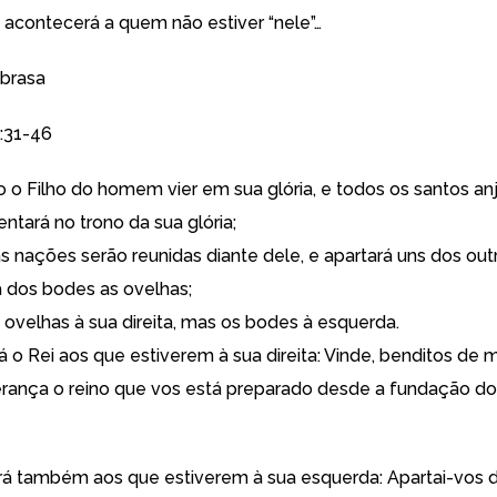
e acontecerá a quem não estiver “nele”…
 brasa
:31-46
o o Filho do homem vier em sua glória, e todos os santos an
ntará no trono da sua glória;
as nações serão reunidas diante dele, e apartará uns dos ou
a dos bodes as ovelhas;
 ovelhas à sua direita, mas os bodes à esquerda.
á o Rei aos que estiverem à sua direita: Vinde, benditos de 
erança o reino que vos está preparado desde a fundação d
irá também aos que estiverem à sua esquerda: Apartai-vos 