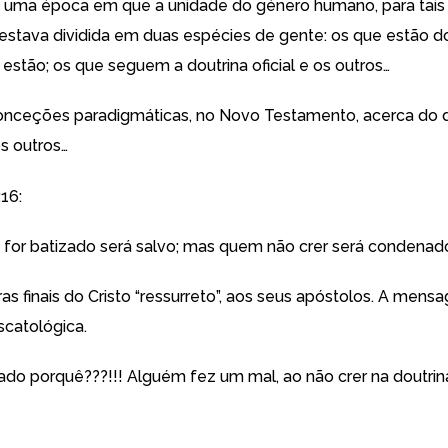
uma época em que a unidade do género humano, para tais
s, estava dividida em duas espécies de gente: os que estão d
estão; os que seguem a doutrina oficial e os outros…
nceções paradigmáticas, no Novo Testamento, acerca do 
s outros…
16:
 for batizado será salvo; mas quem não crer será condenado
as finais do Cristo “ressurreto”, aos seus apóstolos. A men
escatológica.
do porquê???!!! Alguém fez um mal, ao não crer na doutrin