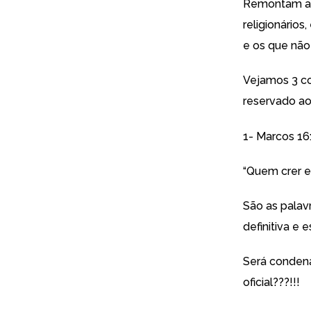
Remontam a 
religionário
e os que não 
Vejamos 3 co
reservado ao
1- Marcos 16:
“Quem crer e
São as palavr
definitiva e 
Será condena
oficial???!!!