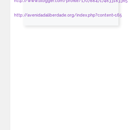
http://www.blogger.com/profile/17078847174833183365
http://avenidadaliberdade.org/index.php?content=165