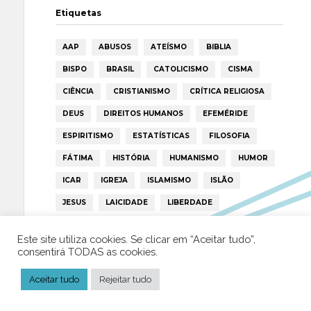
Etiquetas
AAP
ABUSOS
ATEÍSMO
BIBLIA
BISPO
BRASIL
CATOLICISMO
CISMA
CIÊNCIA
CRISTIANISMO
CRÍTICA RELIGIOSA
DEUS
DIREITOS HUMANOS
EFEMÉRIDE
ESPIRITISMO
ESTATÍSTICAS
FILOSOFIA
FÁTIMA
HISTÓRIA
HUMANISMO
HUMOR
ICAR
IGREJA
ISLAMISMO
ISLÃO
JESUS
LAICIDADE
LIBERDADE
LIVRE-PENSAMENTO
LIVRO
MILAGRES
Este site utiliza cookies. Se clicar em “Aceitar tudo”,
MORAL
MULHER
NOTÍCIAS
OPINIÃO
consentirá TODAS as cookies.
PAPA
PAPAS
PEDOFILIA
POLÍTICA
Aceitar tudo
Rejeitar tudo
PORTUGAL
RELIGIÃO
RELIGIÕES
RTP