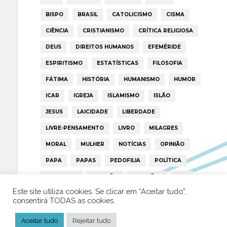
BISPO
BRASIL
CATOLICISMO
CISMA
CIÊNCIA
CRISTIANISMO
CRÍTICA RELIGIOSA
DEUS
DIREITOS HUMANOS
EFEMÉRIDE
ESPIRITISMO
ESTATÍSTICAS
FILOSOFIA
FÁTIMA
HISTÓRIA
HUMANISMO
HUMOR
ICAR
IGREJA
ISLAMISMO
ISLÃO
JESUS
LAICIDADE
LIBERDADE
LIVRE-PENSAMENTO
LIVRO
MILAGRES
MORAL
MULHER
NOTÍCIAS
OPINIÃO
PAPA
PAPAS
PEDOFILIA
POLÍTICA
PORTUGAL
RELIGIÃO
RELIGIÕES
RTP
Este site utiliza cookies. Se clicar em “Aceitar tudo”,
TRUMP
VATICANO
consentirá TODAS as cookies.
Aceitar tudo
Rejeitar tudo