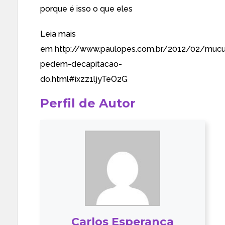
porque é isso o que eles
Leia mais
em
http://www.paulopes.com.br/2012/02/muc
pedem-decapitacao-
do.html#ixzz1ljyTeO2G
Perfil de Autor
Carlos Esperança