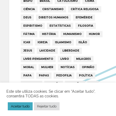
BISPO
BRASIL
CATOLICISMO
CISMA
CIÊNCIA
CRISTIANISMO
CRÍTICA RELIGIOSA
DEUS
DIREITOS HUMANOS
EFEMÉRIDE
ESPIRITISMO
ESTATÍSTICAS
FILOSOFIA
FÁTIMA
HISTÓRIA
HUMANISMO
HUMOR
ICAR
IGREJA
ISLAMISMO
ISLÃO
JESUS
LAICIDADE
LIBERDADE
LIVRE-PENSAMENTO
LIVRO
MILAGRES
MORAL
MULHER
NOTÍCIAS
OPINIÃO
PAPA
PAPAS
PEDOFILIA
POLÍTICA
PORTUGAL
RELIGIÃO
RELIGIÕES
RTP
Este site utiliza cookies. Se clicar em “Aceitar tudo”,
TRUMP
VATICANO
consentirá TODAS as cookies.
Aceitar tudo
Rejeitar tudo