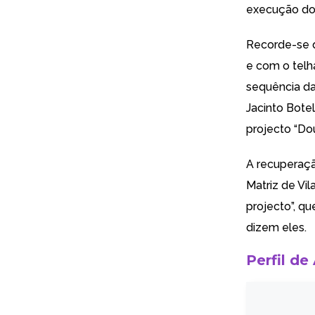
execução do 
Recorde-se 
e com o telh
sequência da
Jacinto Bote
projecto “Dou
A recuperaçã
Matriz de Vi
projecto”, q
dizem eles.
Perfil de