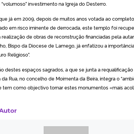
“volumoso” investimento na Igreja do Desterro.
que já em 2009, depois de muitos anos votada ao complet
ado em risco iminente de derrocada, este templo foi recup
 realização de obras de reconstrução financiadas pela autarq
lho, Bispo da Diocese de Lamego, já enfatizou a importânci
ro Religioso”.
o destes espaços sagrados, a que se junta a requalificação 
la da Rua, no concelho de Moimenta da Beira, integra o “amb
ue tem como objectivo tornar estes monumentos «mais acol
 Autor