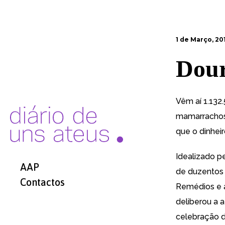
1 de Março, 20
Dour
Vêm aí 1.132
mamarrachos.
que o dinheir
Idealizado p
AAP
de duzentos 
Contactos
Remédios e a
deliberou a a
celebração d