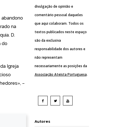
divulgação de opinião e
comentário pessoal daqueles
o abandono
que aqui colaboram. Todos os
erado na
textos publicados neste espaço
uia. D.
são da exclusiva
a do
responsabilidade dos autores e
não representam
da Igreja
necessariamente as posições da
icioso
Associação Ateísta Portuguesa
.
hedores», –
Autores