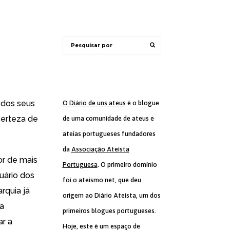
 dos seus
O Diário de uns ateus
é o blogue
certeza de
de uma comunidade de ateus e
ateias portugueses fundadores
da
Associação Ateísta
or de mais
Portuguesa
. O primeiro domínio
uário dos
foi o ateismo.net, que deu
rquia já
origem ao Diário Ateísta, um dos
 a
primeiros blogues portugueses.
ar a
Hoje, este é um espaço de