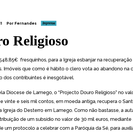
11
Por Fernandes
Imprensa
o Religioso
.548,85€ fresquinhos, para a Igreja
esbanjar
na recuperação
 Imóveis que como é hábito o clero vota ao abandono na 
o dos contribuintes é inesgotável.
ela Diocese de Lamego, o “Projecto Douro Religioso” no val
e vinte e seis mil contos, em moeda antiga, recupera o Sant
 Igreja do Desterro em Lamego. Como não bastasse, a auta
tribuição de um subsídio no valor de 30 mil euros, mediante
e um protocolo a celebrar com a Paróquia da Sé, para auxili