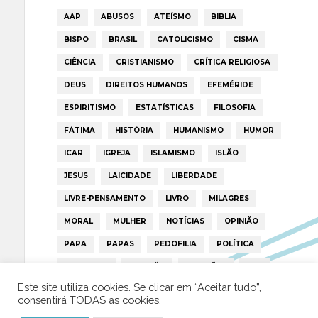
AAP
ABUSOS
ATEÍSMO
BIBLIA
BISPO
BRASIL
CATOLICISMO
CISMA
CIÊNCIA
CRISTIANISMO
CRÍTICA RELIGIOSA
DEUS
DIREITOS HUMANOS
EFEMÉRIDE
ESPIRITISMO
ESTATÍSTICAS
FILOSOFIA
FÁTIMA
HISTÓRIA
HUMANISMO
HUMOR
ICAR
IGREJA
ISLAMISMO
ISLÃO
JESUS
LAICIDADE
LIBERDADE
LIVRE-PENSAMENTO
LIVRO
MILAGRES
MORAL
MULHER
NOTÍCIAS
OPINIÃO
PAPA
PAPAS
PEDOFILIA
POLÍTICA
PORTUGAL
RELIGIÃO
RELIGIÕES
RTP
Este site utiliza cookies. Se clicar em “Aceitar tudo”,
TRUMP
VATICANO
consentirá TODAS as cookies.