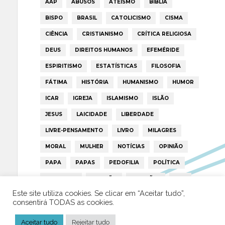
AAP
ABUSOS
ATEÍSMO
BIBLIA
BISPO
BRASIL
CATOLICISMO
CISMA
CIÊNCIA
CRISTIANISMO
CRÍTICA RELIGIOSA
DEUS
DIREITOS HUMANOS
EFEMÉRIDE
ESPIRITISMO
ESTATÍSTICAS
FILOSOFIA
FÁTIMA
HISTÓRIA
HUMANISMO
HUMOR
ICAR
IGREJA
ISLAMISMO
ISLÃO
JESUS
LAICIDADE
LIBERDADE
LIVRE-PENSAMENTO
LIVRO
MILAGRES
MORAL
MULHER
NOTÍCIAS
OPINIÃO
PAPA
PAPAS
PEDOFILIA
POLÍTICA
PORTUGAL
RELIGIÃO
RELIGIÕES
RTP
Este site utiliza cookies. Se clicar em “Aceitar tudo”,
TRUMP
VATICANO
consentirá TODAS as cookies.
Aceitar tudo
Rejeitar tudo