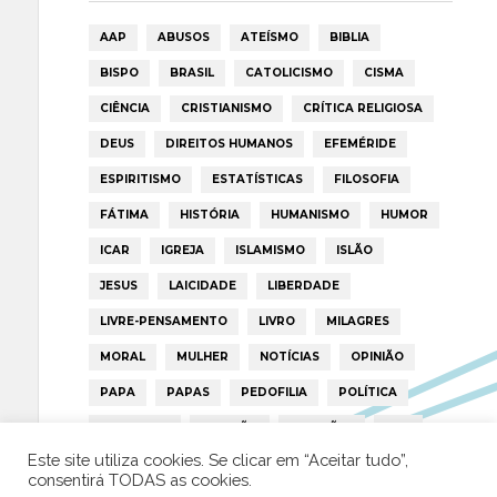
AAP
ABUSOS
ATEÍSMO
BIBLIA
BISPO
BRASIL
CATOLICISMO
CISMA
CIÊNCIA
CRISTIANISMO
CRÍTICA RELIGIOSA
DEUS
DIREITOS HUMANOS
EFEMÉRIDE
ESPIRITISMO
ESTATÍSTICAS
FILOSOFIA
FÁTIMA
HISTÓRIA
HUMANISMO
HUMOR
ICAR
IGREJA
ISLAMISMO
ISLÃO
JESUS
LAICIDADE
LIBERDADE
LIVRE-PENSAMENTO
LIVRO
MILAGRES
MORAL
MULHER
NOTÍCIAS
OPINIÃO
PAPA
PAPAS
PEDOFILIA
POLÍTICA
PORTUGAL
RELIGIÃO
RELIGIÕES
RTP
Este site utiliza cookies. Se clicar em “Aceitar tudo”,
TRUMP
VATICANO
consentirá TODAS as cookies.