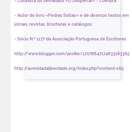
- Colunista do semanário «O Despertar» - Coimbra:
- Autor do livro «Pedras Soltas» e de diversos textos em
jornais, revistas, brochuras e catálogos;
- Sócio N.º 1177 da Associação Portuguesa de Escritores
http://www.blogger.com/profile/17078847174833183365
http://avenidadaliberdade.org/index.php?content=165