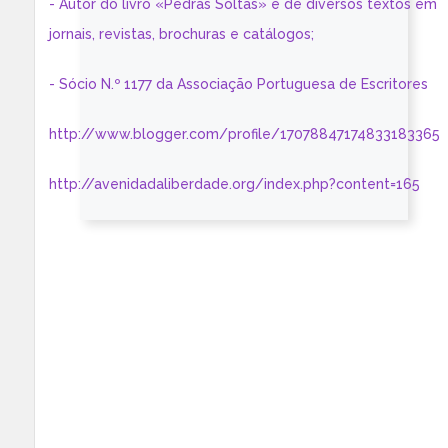
- Autor do livro «Pedras Soltas» e de diversos textos em
jornais, revistas, brochuras e catálogos;
- Sócio N.º 1177 da Associação Portuguesa de Escritores
http://www.blogger.com/profile/17078847174833183365
http://avenidadaliberdade.org/index.php?content=165