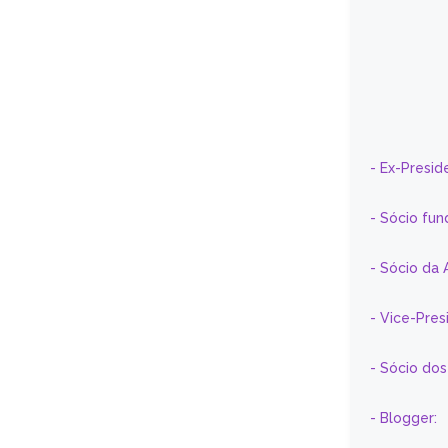
- Ex-Presid
- Sócio fun
- Sócio da 
- Vice-Pre
- Sócio do
- Blogger: