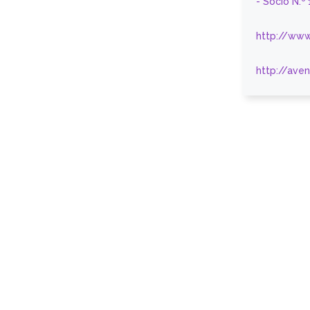
- Sócio N.º
http://www
http://ave