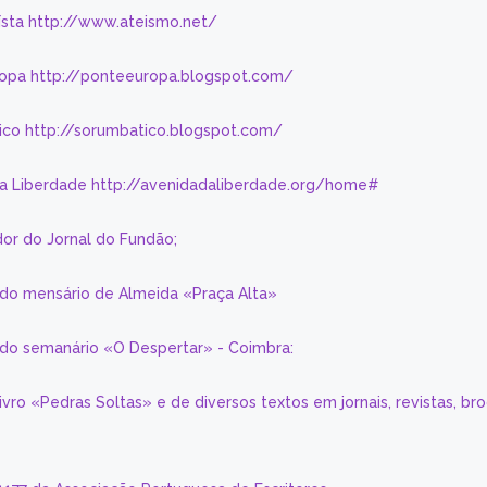
eísta http://www.ateismo.net/
ropa http://ponteeuropa.blogspot.com/
ico http://sorumbatico.blogspot.com/
da Liberdade http://avenidadaliberdade.org/home#
or do Jornal do Fundão;
 do mensário de Almeida «Praça Alta»
a do semanário «O Despertar» - Coimbra:
livro «Pedras Soltas» e de diversos textos em jornais, revistas, br