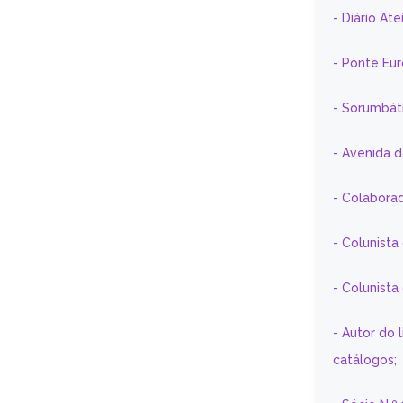
- Diário At
- Ponte Eu
- Sorumbát
- Avenida 
- Colaborad
- Colunista
- Colunist
- Autor do 
catálogos;