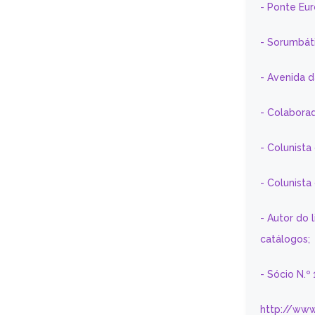
- Ponte Eu
- Sorumbát
- Avenida 
- Colaborad
- Colunista
- Colunist
- Autor do 
catálogos;
- Sócio N.º
http://www