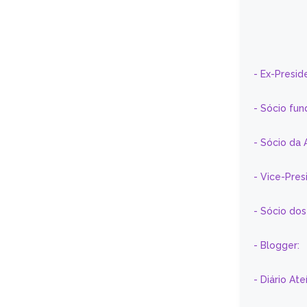
- Ex-Presid
- Sócio fun
- Sócio da 
- Vice-Pre
- Sócio do
- Blogger:
- Diário At