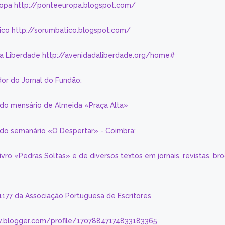
ropa http://ponteeuropa.blogspot.com/
ico http://sorumbatico.blogspot.com/
da Liberdade http://avenidadaliberdade.org/home#
or do Jornal do Fundão;
 do mensário de Almeida «Praça Alta»
a do semanário «O Despertar» - Coimbra:
livro «Pedras Soltas» e de diversos textos em jornais, revistas, br
 1177 da Associação Portuguesa de Escritores
.blogger.com/profile/17078847174833183365