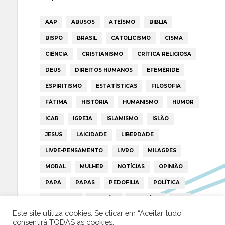
AAP
ABUSOS
ATEÍSMO
BIBLIA
BISPO
BRASIL
CATOLICISMO
CISMA
CIÊNCIA
CRISTIANISMO
CRÍTICA RELIGIOSA
DEUS
DIREITOS HUMANOS
EFEMÉRIDE
ESPIRITISMO
ESTATÍSTICAS
FILOSOFIA
FÁTIMA
HISTÓRIA
HUMANISMO
HUMOR
ICAR
IGREJA
ISLAMISMO
ISLÃO
JESUS
LAICIDADE
LIBERDADE
LIVRE-PENSAMENTO
LIVRO
MILAGRES
MORAL
MULHER
NOTÍCIAS
OPINIÃO
PAPA
PAPAS
PEDOFILIA
POLÍTICA
PORTUGAL
RELIGIÃO
RELIGIÕES
RTP
Este site utiliza cookies. Se clicar em “Aceitar tudo”,
TRUMP
VATICANO
consentirá TODAS as cookies.