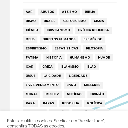
AAP
ABUSOS
ATEÍSMO
BIBLIA
BISPO
BRASIL
CATOLICISMO
CISMA
CIÊNCIA
CRISTIANISMO
CRÍTICA RELIGIOSA
DEUS
DIREITOS HUMANOS
EFEMÉRIDE
ESPIRITISMO
ESTATÍSTICAS
FILOSOFIA
FÁTIMA
HISTÓRIA
HUMANISMO
HUMOR
ICAR
IGREJA
ISLAMISMO
ISLÃO
JESUS
LAICIDADE
LIBERDADE
LIVRE-PENSAMENTO
LIVRO
MILAGRES
MORAL
MULHER
NOTÍCIAS
OPINIÃO
PAPA
PAPAS
PEDOFILIA
POLÍTICA
PORTUGAL
RELIGIÃO
RELIGIÕES
RTP
Este site utiliza cookies. Se clicar em “Aceitar tudo”,
TRUMP
VATICANO
consentirá TODAS as cookies.