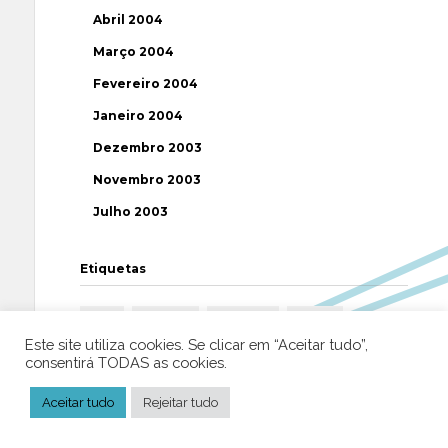
Abril 2004
Março 2004
Fevereiro 2004
Janeiro 2004
Dezembro 2003
Novembro 2003
Julho 2003
Etiquetas
AAP
ABUSOS
ATEÍSMO
BIBLIA
Este site utiliza cookies. Se clicar em “Aceitar tudo”,
BISPO
BRASIL
CATOLICISMO
CISMA
consentirá TODAS as cookies.
CIÊNCIA
CRISTIANISMO
CRÍTICA RELIGIOSA
Aceitar tudo
Rejeitar tudo
DEUS
DIREITOS HUMANOS
EFEMÉRIDE
ESPIRITISMO
ESTATÍSTICAS
FILOSOFIA