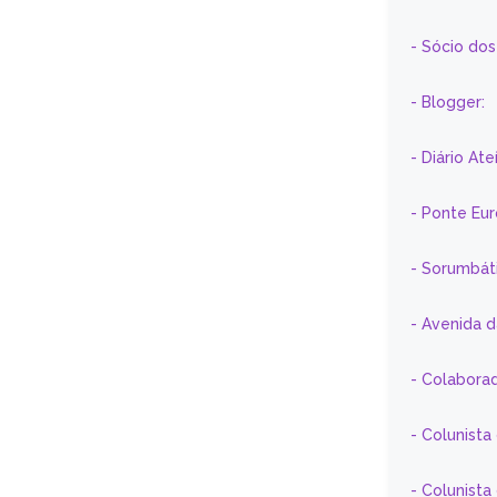
- Sócio do
- Blogger:
- Diário At
- Ponte Eu
- Sorumbát
- Avenida 
- Colaborad
- Colunista
- Colunist