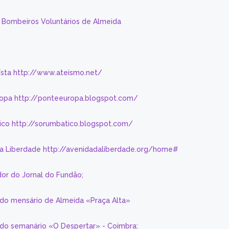
s Bombeiros Voluntários de Almeida
eísta http://www.ateismo.net/
ropa http://ponteeuropa.blogspot.com/
ico http://sorumbatico.blogspot.com/
da Liberdade http://avenidadaliberdade.org/home#
or do Jornal do Fundão;
 do mensário de Almeida «Praça Alta»
a do semanário «O Despertar» - Coimbra: