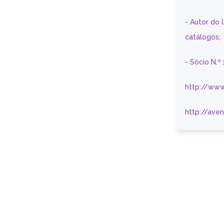
- Autor do 
catálogos;
- Sócio N.º
http://www
http://ave