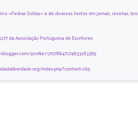
livro «Pedras Soltas» e de diversos textos em jornais, revistas, br
 1177 da Associação Portuguesa de Escritores
.blogger.com/profile/17078847174833183365
nidadaliberdade.org/index.php?content=165