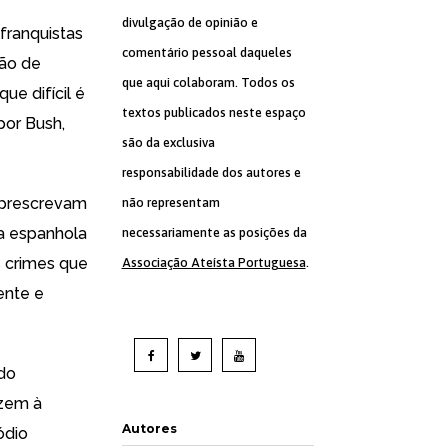
divulgação de opinião e
franquistas
comentário pessoal daqueles
são de
que aqui colaboram. Todos os
ue difícil é
textos publicados neste espaço
por Bush,
são da exclusiva
responsabilidade dos autores e
 prescrevam
não representam
ta espanhola
necessariamente as posições da
s crimes que
Associação Ateísta Portuguesa
.
ente e
 do
azem à
Autores
ódio