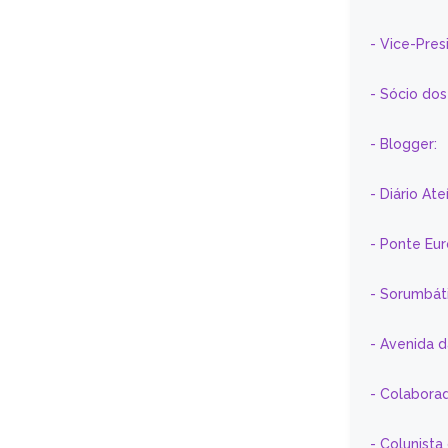
- Vice-Pre
- Sócio do
- Blogger:
- Diário At
- Ponte Eu
- Sorumbát
- Avenida 
- Colaborad
- Colunista