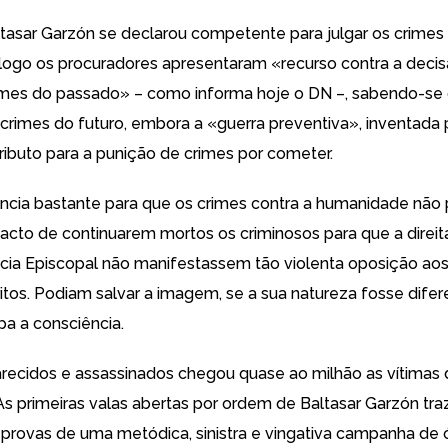
altasar Garzón se declarou competente para julgar os crimes 
logo os procuradores apresentaram «recurso contra a deci
rimes do passado» – como informa hoje o DN –, sabendo-se q
s crimes do futuro, embora a «guerra preventiva», inventada 
ributo para a punição de crimes por cometer.
ência bastante para que os crimes contra a humanidade não
 facto de continuarem mortos os criminosos para que a direi
cia Episcopal não manifestassem tão violenta oposição ao
itos. Podiam salvar a imagem, se a sua natureza fosse difer
pa a consciência.
recidos e assassinados chegou quase ao milhão as vítimas
As primeiras valas abertas por ordem de Baltasar Garzón tr
s provas de uma metódica, sinistra e vingativa campanha de 