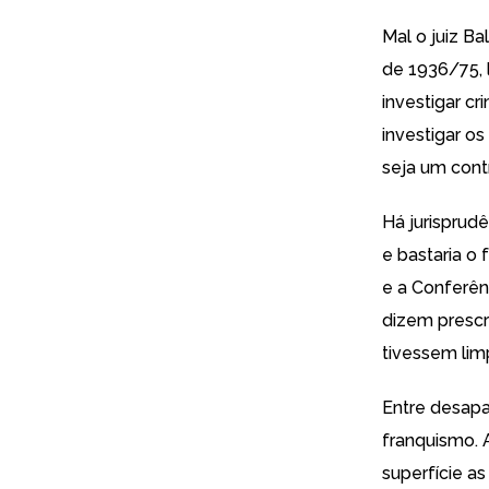
Mal o juiz B
de 1936/75, 
investigar c
investigar o
seja um cont
Há jurisprud
e bastaria o
e a Conferên
dizem prescr
tivessem lim
Entre desapa
franquismo. 
superfície a