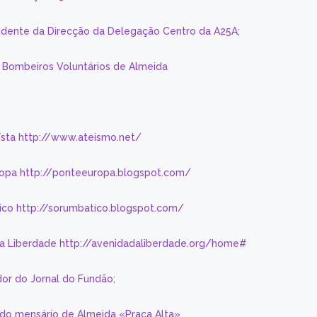
sidente da Direcção da Delegação Centro da A25A;
s Bombeiros Voluntários de Almeida
eísta http://www.ateismo.net/
ropa http://ponteeuropa.blogspot.com/
ico http://sorumbatico.blogspot.com/
da Liberdade http://avenidadaliberdade.org/home#
or do Jornal do Fundão;
 do mensário de Almeida «Praça Alta»