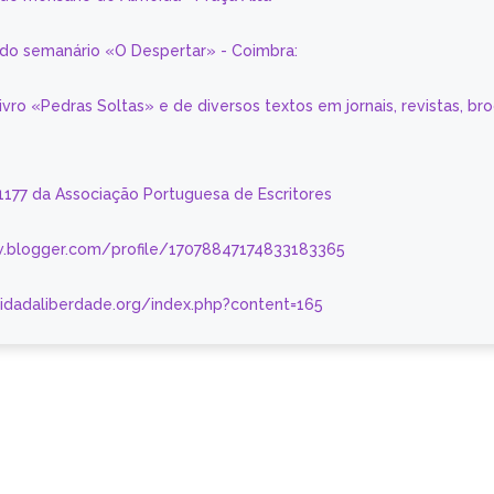
a do semanário «O Despertar» - Coimbra:
livro «Pedras Soltas» e de diversos textos em jornais, revistas, br
 1177 da Associação Portuguesa de Escritores
.blogger.com/profile/17078847174833183365
nidadaliberdade.org/index.php?content=165