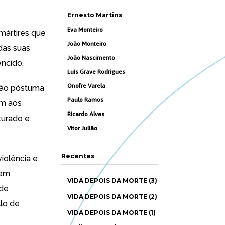
Ernesto Martins
Eva Monteiro
mártires que
João Monteiro
 das suas
João Nascimento
encido.
Luís Grave Rodrigues
Onofre Varela
ação póstuma
Paulo Ramos
am aos
Ricardo Alves
nturado e
Vítor Julião
Recentes
iolência e
bem
VIDA DEPOIS DA MORTE (3)
 de
VIDA DEPOIS DA MORTE (2)
llo de
VIDA DEPOIS DA MORTE (1)