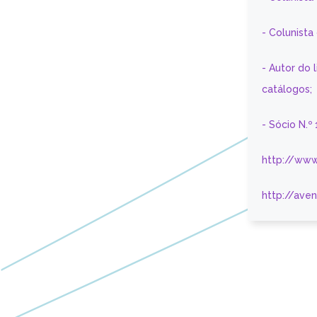
- Colunist
- Autor do 
catálogos;
- Sócio N.º
http://www
http://ave