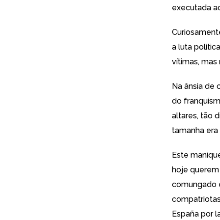
executada ao
Curiosamente
a luta políti
vítimas, mas
Na ânsia de 
do franquism
altares, tão 
tamanha era 
Este manique
hoje querem 
comungado e 
compatriotas
España por la