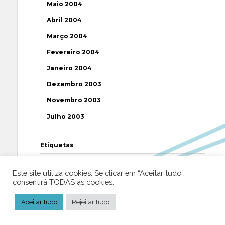
Maio 2004
Abril 2004
Março 2004
Fevereiro 2004
Janeiro 2004
Dezembro 2003
Novembro 2003
Julho 2003
Etiquetas
AAP
ABUSOS
ATEÍSMO
BIBLIA
Este site utiliza cookies. Se clicar em “Aceitar tudo”,
consentirá TODAS as cookies.
BISPO
BRASIL
CATOLICISMO
CISMA
Aceitar tudo
CIÊNCIA
Rejeitar tudo
CRISTIANISMO
CRÍTICA RELIGIOSA
DEUS
DIREITOS HUMANOS
EFEMÉRIDE