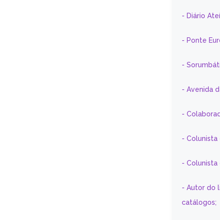
- Diário At
- Ponte Eu
- Sorumbát
- Avenida 
- Colaborad
- Colunista
- Colunist
- Autor do 
catálogos;