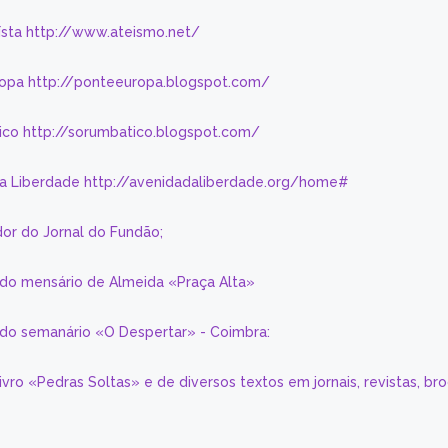
eísta http://www.ateismo.net/
ropa http://ponteeuropa.blogspot.com/
ico http://sorumbatico.blogspot.com/
da Liberdade http://avenidadaliberdade.org/home#
or do Jornal do Fundão;
 do mensário de Almeida «Praça Alta»
a do semanário «O Despertar» - Coimbra:
livro «Pedras Soltas» e de diversos textos em jornais, revistas, br