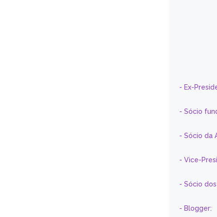
- Ex-Presid
- Sócio fun
- Sócio da 
- Vice-Pre
- Sócio do
- Blogger: