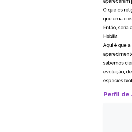
apareceram po
O que os rel
que uma cois
Então, seria
Habilis.
Aqui é que a 
apareciment
sabemos cien
evolução, de
espécies bio
Perfil de