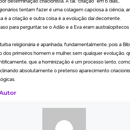
r determinação criacionista. A tal “criação” em 6 dias…
igionários tentam fazer é uma colagem capciosa à ciência, 
a é a criação e outra coisa é a evolução daí decorrente.
 caso para perguntar, se o Adão e a Eva eram australopitec
turba religionária é apanhada, fundamentalmente, pois a Bíbl
o dos primeiros homem e mulher, sem qualquer evolução, 
tificamente, que a hominização é um processo lento, como
clinando absolutamente o pretenso aparecimento criacioni
lógicas.
 Autor