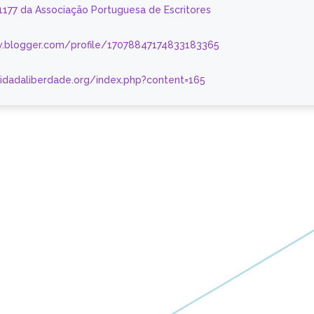
 1177 da Associação Portuguesa de Escritores
.blogger.com/profile/17078847174833183365
nidadaliberdade.org/index.php?content=165