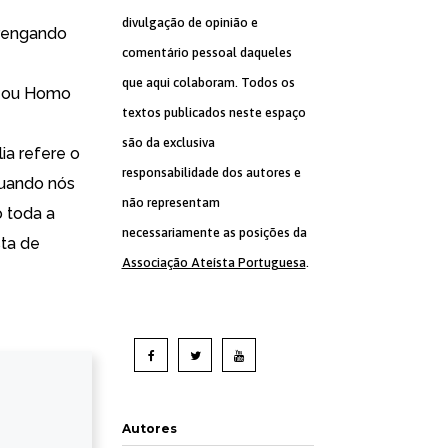
divulgação de opinião e
arengando
comentário pessoal daqueles
que aqui colaboram. Todos os
os ou Homo
textos publicados neste espaço
são da exclusiva
ia refere o
responsabilidade dos autores e
quando nós
não representam
 toda a
necessariamente as posições da
sta de
Associação Ateísta Portuguesa
.
Autores