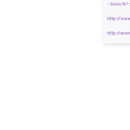
- Sócio N.º
http://www
http://ave