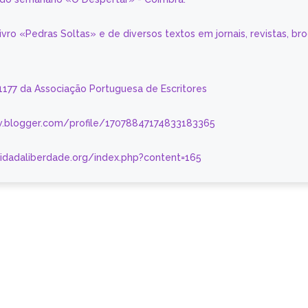
livro «Pedras Soltas» e de diversos textos em jornais, revistas, br
 1177 da Associação Portuguesa de Escritores
.blogger.com/profile/17078847174833183365
nidadaliberdade.org/index.php?content=165