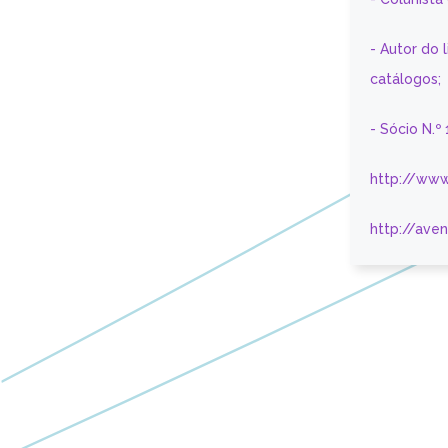
- Autor do 
catálogos;
- Sócio N.º
http://www
http://ave