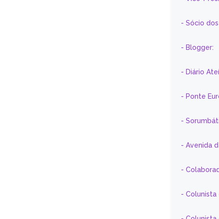
- Sócio do
- Blogger:
- Diário At
- Ponte Eu
- Sorumbát
- Avenida 
- Colaborad
- Colunista
- Colunist