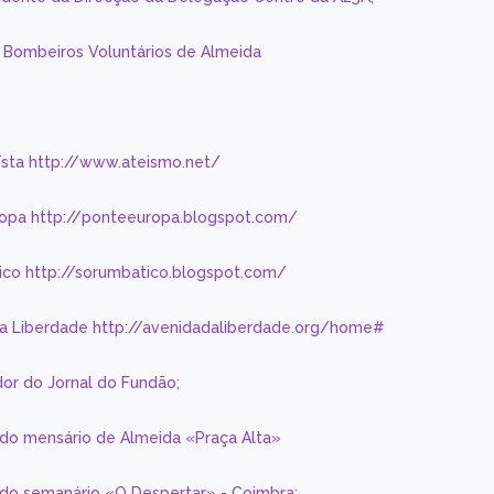
s Bombeiros Voluntários de Almeida
eísta http://www.ateismo.net/
ropa http://ponteeuropa.blogspot.com/
ico http://sorumbatico.blogspot.com/
da Liberdade http://avenidadaliberdade.org/home#
or do Jornal do Fundão;
 do mensário de Almeida «Praça Alta»
a do semanário «O Despertar» - Coimbra: