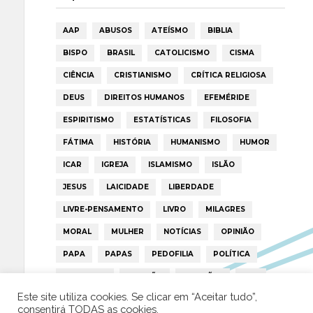
AAP
ABUSOS
ATEÍSMO
BIBLIA
BISPO
BRASIL
CATOLICISMO
CISMA
CIÊNCIA
CRISTIANISMO
CRÍTICA RELIGIOSA
DEUS
DIREITOS HUMANOS
EFEMÉRIDE
ESPIRITISMO
ESTATÍSTICAS
FILOSOFIA
FÁTIMA
HISTÓRIA
HUMANISMO
HUMOR
ICAR
IGREJA
ISLAMISMO
ISLÃO
JESUS
LAICIDADE
LIBERDADE
LIVRE-PENSAMENTO
LIVRO
MILAGRES
MORAL
MULHER
NOTÍCIAS
OPINIÃO
PAPA
PAPAS
PEDOFILIA
POLÍTICA
PORTUGAL
RELIGIÃO
RELIGIÕES
RTP
Este site utiliza cookies. Se clicar em “Aceitar tudo”,
TRUMP
VATICANO
consentirá TODAS as cookies.