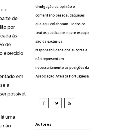
divulgação de opinião e
 e o
comentário pessoal daqueles
 parte de
que aqui colaboram. Todos os
ito por
textos publicados neste espaço
icada às
são da exclusiva
vo de
responsabilidade dos autores e
 exercício
não representam
necessariamente as posições da
sentado em
Associação Ateísta Portuguesa
.
 se a
ser possível
«Há uma
Autores
e não