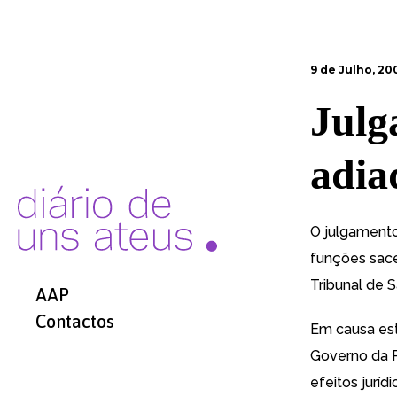
9 de Julho, 20
Julg
adia
O julgamento
funções sacer
Tribunal de 
AAP
Contactos
Em causa est
Governo da R
efeitos jurídi