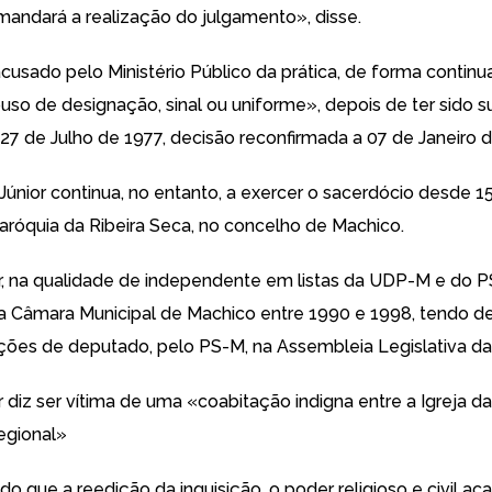
andará a realização do julgamento», disse.
acusado pelo Ministério Público da prática, de forma continu
uso de designação, sinal ou uniforme», depois de ter sido 
 27 de Julho de 1977, decisão reconfirmada a 07 de Janeiro 
 Júnior continua, no entanto, a exercer o sacerdócio desde 
aróquia da Ribeira Seca, no concelho de Machico.
or, na qualidade de independente em listas da UDP-M e do P
a Câmara Municipal de Machico entre 1990 e 1998, tendo d
ções de deputado, pelo PS-M, na Assembleia Legislativa da
r diz ser vítima de uma «coabitação indigna entre a Igreja d
egional»
o que a reedição da inquisição, o poder religioso e civil ac