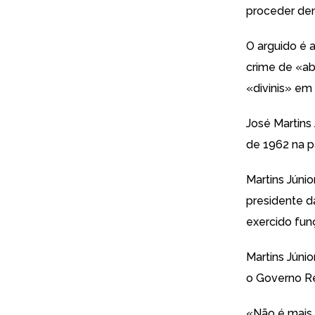
proceder dem
O arguido é 
crime de «ab
«divinis» em
José Martins
de 1962 na p
Martins Júni
presidente d
exercido fun
Martins Júnio
o Governo R
«Não é mais d