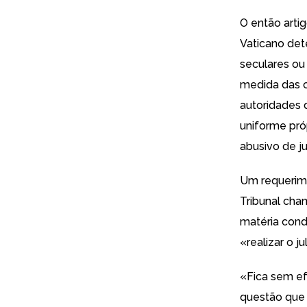
O então arti
Vaticano det
seculares ou 
medida das c
autoridades 
uniforme pró
abusivo de ju
Um requerim
Tribunal cha
matéria conde
«realizar o j
«Fica sem ef
questão que 