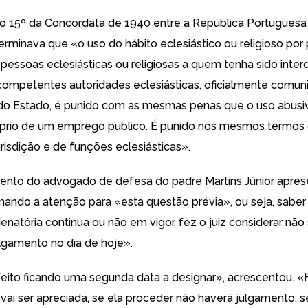
go 15º da Concordata de 1940 entre a República Portuguesa
erminava que «o uso do hábito eclesiástico ou religioso por
pessoas eclesiásticas ou religiosas a quem tenha sido interd
ompetentes autoridades eclesiásticas, oficialmente comun
do Estado, é punido com as mesmas penas que o uso abusi
prio de um emprego público. É punido nos mesmos termos o
risdição e de funções eclesiásticas».
ento do advogado de defesa do padre Martins Júnior apre
mando a atenção para «esta questão prévia», ou seja, saber
natória continua ou não em vigor, fez o juiz considerar não 
ulgamento no dia de hoje».
eito ficando uma segunda data a designar», acrescentou. 
vai ser apreciada, se ela proceder não haverá julgamento, s