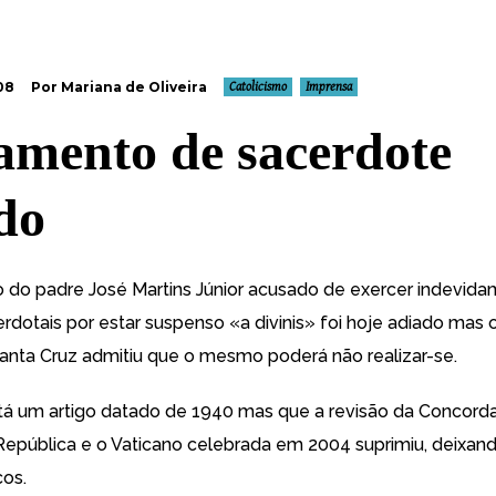
08
Por Mariana de Oliveira
Catolicismo
Imprensa
amento de sacerdote
do
 do padre José Martins Júnior acusado de exercer indevida
dotais por estar suspenso «a divinis» foi hoje adiado mas o
Santa Cruz admitiu que o mesmo poderá não realizar-se.
á um artigo datado de 1940 mas que a revisão da Concorda
epública e o Vaticano celebrada em 2004 suprimiu, deixand
cos.