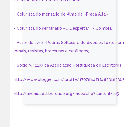
- Colaborador do Jornal do Fundão;
- Colunista do mensário de Almeida «Praça Alta»
- Colunista do semanário «O Despertar» - Coimbra:
- Autor do livro «Pedras Soltas» e de diversos textos em
jornais, revistas, brochuras e catálogos;
- Sócio N.º 1177 da Associação Portuguesa de Escritores
http://www.blogger.com/profile/17078847174833183365
http://avenidadaliberdade.org/index.php?content=165