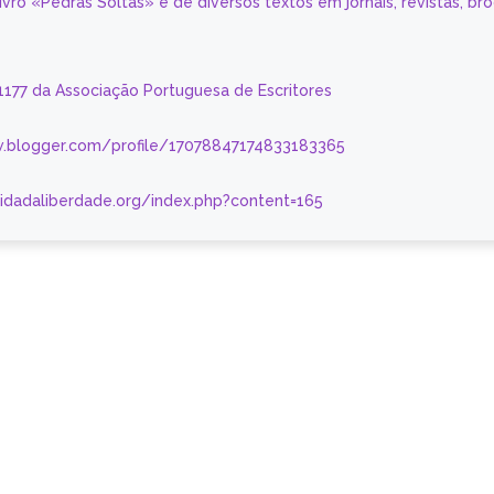
livro «Pedras Soltas» e de diversos textos em jornais, revistas, br
 1177 da Associação Portuguesa de Escritores
.blogger.com/profile/17078847174833183365
nidadaliberdade.org/index.php?content=165