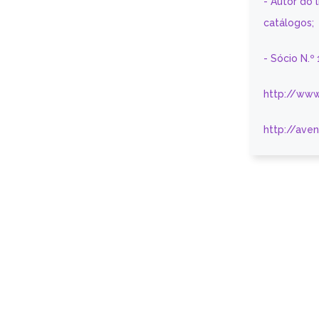
- Autor do 
catálogos;
- Sócio N.º
http://www
http://ave