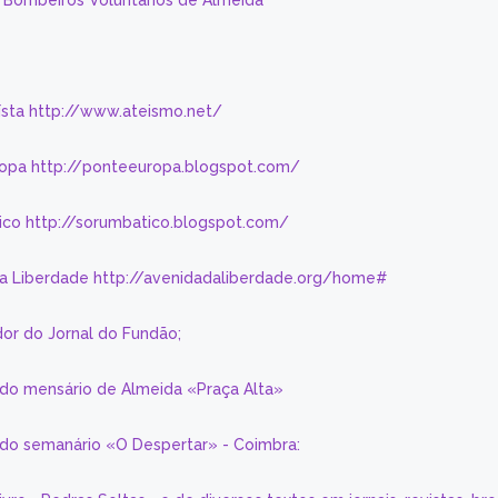
s Bombeiros Voluntários de Almeida
eísta http://www.ateismo.net/
ropa http://ponteeuropa.blogspot.com/
ico http://sorumbatico.blogspot.com/
da Liberdade http://avenidadaliberdade.org/home#
or do Jornal do Fundão;
 do mensário de Almeida «Praça Alta»
a do semanário «O Despertar» - Coimbra: