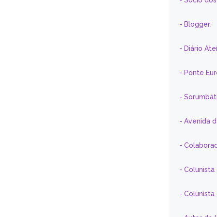
- Sócio do
- Blogger:
- Diário At
- Ponte Eu
- Sorumbát
- Avenida 
- Colaborad
- Colunista
- Colunist