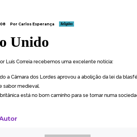
008
Por Carlos Esperança
Religiões
o Unido
tor Luís Correia recebemos uma
excelente notícia
:
do a Câmara dos Lordes aprovou a abolição da lei da blasfé
e sabor medieval.
britânica está no bom caminho para se tornar numa socied
 Autor