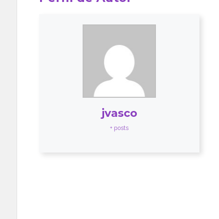
jvasco
+ posts