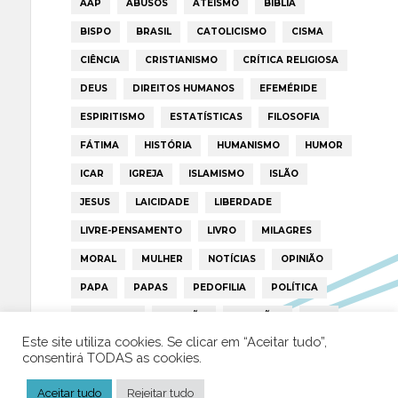
AAP
ABUSOS
ATEÍSMO
BIBLIA
BISPO
BRASIL
CATOLICISMO
CISMA
CIÊNCIA
CRISTIANISMO
CRÍTICA RELIGIOSA
DEUS
DIREITOS HUMANOS
EFEMÉRIDE
ESPIRITISMO
ESTATÍSTICAS
FILOSOFIA
FÁTIMA
HISTÓRIA
HUMANISMO
HUMOR
ICAR
IGREJA
ISLAMISMO
ISLÃO
JESUS
LAICIDADE
LIBERDADE
LIVRE-PENSAMENTO
LIVRO
MILAGRES
MORAL
MULHER
NOTÍCIAS
OPINIÃO
PAPA
PAPAS
PEDOFILIA
POLÍTICA
PORTUGAL
RELIGIÃO
RELIGIÕES
RTP
Este site utiliza cookies. Se clicar em “Aceitar tudo”,
TRUMP
VATICANO
consentirá TODAS as cookies.
Aceitar tudo
Rejeitar tudo