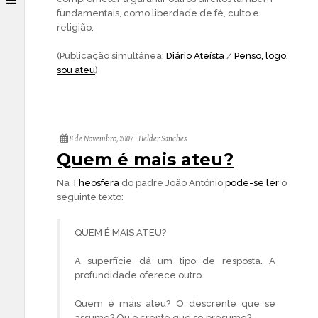
fundamentais, como liberdade de fé, culto e
religião.
(Publicação simultânea:
Diário Ateísta
/
Penso, logo,
sou ateu
)
8 de Novembro, 2007
Helder Sanches
Quem é mais ateu?
Na
Theosfera
do padre João António
pode-se ler
o
seguinte texto:
QUEM É MAIS ATEU?
A superfície dá um tipo de resposta. A
profundidade oferece outro.
Quem é mais ateu? O descrente que se
assume? Ou o crente que se presume?