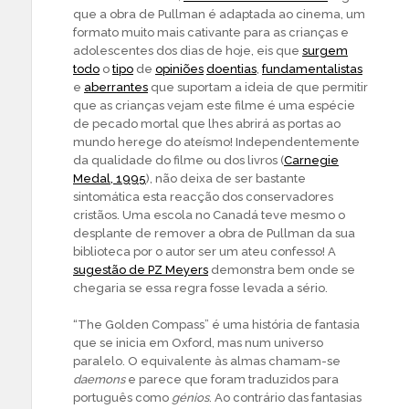
que a obra de Pullman é adaptada ao cinema, um
formato muito mais cativante para as crianças e
adolescentes dos dias de hoje, eis que
surgem
todo
o
tipo
de
opiniões
doentias
,
fundamentalistas
e
aberrantes
que suportam a ideia de que permitir
que as crianças vejam este filme é uma espécie
de pecado mortal que lhes abrirá as portas ao
mundo herege do ateísmo! Independentemente
da qualidade do filme ou dos livros (
Carnegie
Medal, 1995
), não deixa de ser bastante
sintomática esta reacção dos conservadores
cristãos. Uma escola no Canadá teve mesmo o
desplante de remover a obra de Pullman da sua
biblioteca por o autor ser um ateu confesso! A
sugestão de PZ Meyers
demonstra bem onde se
chegaria se essa regra fosse levada a sério.
“The Golden Compass” é uma história de fantasia
que se inicia em Oxford, mas num universo
paralelo. O equivalente às almas chamam-se
daemons
e parece que foram traduzidos para
português como
génios
. Ao contrário das fantasias