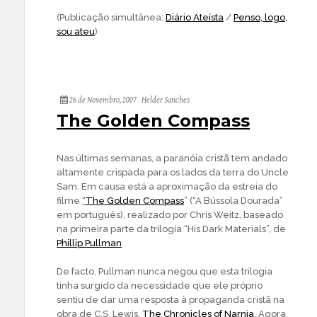
(Publicação simultânea:
Diário Ateísta
/
Penso, logo,
sou ateu
)
26 de Novembro, 2007
Helder Sanches
The Golden Compass
Nas últimas semanas, a paranóia cristã tem andado
altamente crispada para os lados da terra do Uncle
Sam. Em causa está a aproximação da estreia do
filme
“
The Golden Compass
” (“A Bússola Dourada”
em português), realizado por Chris Weitz, baseado
na primeira parte da trilogia “His Dark Materials”, de
Phillip Pullman
.
De facto, Pullman nunca negou que esta trilogia
tinha surgido da necessidade que ele próprio
sentiu de dar uma resposta à propaganda cristã na
obra de C.S. Lewis,
The Chronicles of Narnia
. Agora