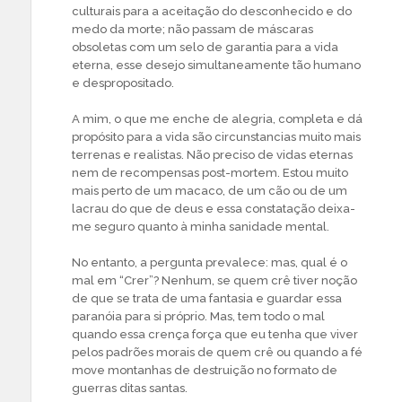
culturais para a aceitação do desconhecido e do
medo da morte; não passam de máscaras
obsoletas com um selo de garantia para a vida
eterna, esse desejo simultaneamente tão humano
e despropositado.
A mim, o que me enche de alegria, completa e dá
propósito para a vida são circunstancias muito mais
terrenas e realistas. Não preciso de vidas eternas
nem de recompensas post-mortem. Estou muito
mais perto de um macaco, de um cão ou de um
lacrau do que de deus e essa constatação deixa-
me seguro quanto à minha sanidade mental.
No entanto, a pergunta prevalece: mas, qual é o
mal em “Crer”? Nenhum, se quem crê tiver noção
de que se trata de uma fantasia e guardar essa
paranóia para si próprio. Mas, tem todo o mal
quando essa crença força que eu tenha que viver
pelos padrões morais de quem crê ou quando a fé
move montanhas de destruição no formato de
guerras ditas santas.