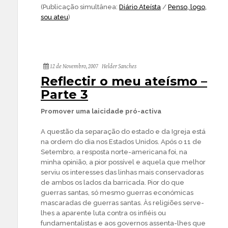
(Publicação simultânea:
Diário Ateísta
/
Penso, logo,
sou ateu
)
12 de Novembro, 2007
Helder Sanches
Reflectir o meu ateísmo –
Parte 3
Promover uma laicidade pró-activa
A questão da separação do estado e da Igreja está
na ordem do dia nos Estados Unidos. Após o 11 de
Setembro, a resposta norte-americana foi, na
minha opinião, a pior possível e aquela que melhor
serviu os interesses das linhas mais conservadoras
de ambos os lados da barricada. Pior do que
guerras santas, só mesmo guerras económicas
mascaradas de guerras santas. Às religiões serve-
lhes a aparente luta contra os infiéis ou
fundamentalistas e aos governos assenta-lhes que