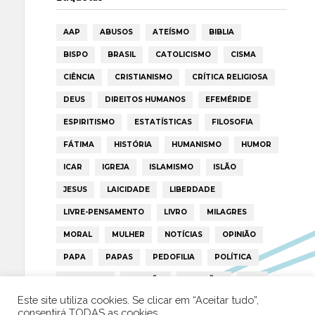
AAP
ABUSOS
ATEÍSMO
BIBLIA
BISPO
BRASIL
CATOLICISMO
CISMA
CIÊNCIA
CRISTIANISMO
CRÍTICA RELIGIOSA
DEUS
DIREITOS HUMANOS
EFEMÉRIDE
ESPIRITISMO
ESTATÍSTICAS
FILOSOFIA
FÁTIMA
HISTÓRIA
HUMANISMO
HUMOR
ICAR
IGREJA
ISLAMISMO
ISLÃO
JESUS
LAICIDADE
LIBERDADE
LIVRE-PENSAMENTO
LIVRO
MILAGRES
MORAL
MULHER
NOTÍCIAS
OPINIÃO
PAPA
PAPAS
PEDOFILIA
POLÍTICA
PORTUGAL
RELIGIÃO
RELIGIÕES
RTP
Este site utiliza cookies. Se clicar em “Aceitar tudo”,
TRUMP
VATICANO
consentirá TODAS as cookies.