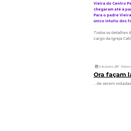
Vieira do Centro P
chegaram até à par
Para o padre Vieir
único intuito dos f
Todos os detalhes d
cargo da Igreja Cat
31 de Janeiro, 2007
Palmira
Ora façam l
… de serem violada