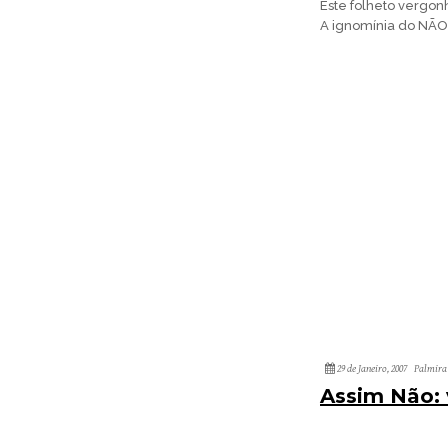
Este folheto vergonh
A ignomínia do NÃO
29 de Janeiro, 2007
Palmira
Assim Não: 