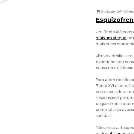
29 de Janeiro, 2007
Palmira
Esquizofren
Um Bento XVI comp
mais um ataque
ao 
mais concretament
«Deve admitir-se q
experienciado const
causa da existência
Para além de não p
Bento XVI e ter dif
posso considerar c
responsável por um
esquizofrenia quem
como tal seja avess
sortidas!
Não sei se as tolic
padres italianos
com 