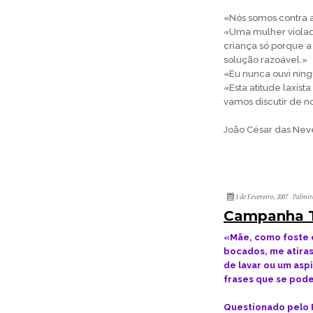
«Nós somos contra a
«Uma mulher violad
criança só porque a
solução razoável.»
«Eu nunca ouvi ning
«Esta atitude laxist
vamos discutir de no
João César das Neve
1 de Fevereiro, 2007
Palmir
Campanha Te
«Mãe, como foste 
bocados, me atira
de lavar ou um aspi
frases que se pode
Questionado pelo P