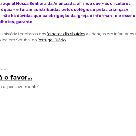
aroquial Nossa Senhora da Anunciada, afirmou que «as circulares
óquia» e foram «distribuídas pelos colégios e pelas crianças».
a, não há dúvidas que «a obrigação da Igreja é informar» e é esse o
olhetos, garante.
a história tenebrosa dos
folhetos distribuídos
a crianças em infantários 
ólica em Setúbal no
Portugal Diário
!
 Silva
á o favor…
s responsavelmente*