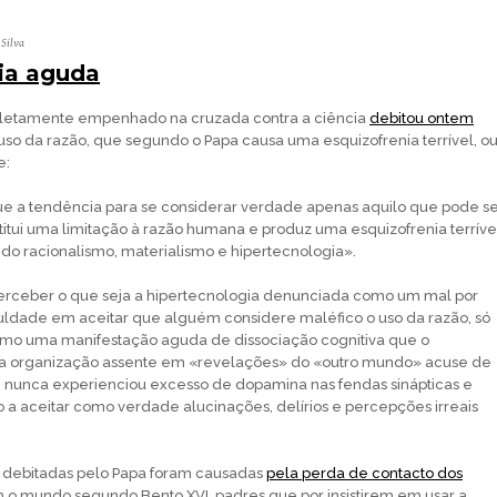
 Silva
ia aguda
letamente empenhado na cruzada contra a ciência
debitou ontem
uso da razão, que segundo o Papa causa uma esquizofrenia terrível, o
e:
ue a tendência para se considerar verdade apenas aquilo que pode s
itui uma limitação à razão humana e produz uma esquizofrenia terríve
 do racionalismo, materialismo e hipertecnologia».
erceber o que seja a hipertecnologia denunciada como um mal por
iculdade em aceitar que alguém considere maléfico o uso da razão, só
omo uma manifestação aguda de dissociação cognitiva que o
a organização assente em «revelações» do «outro mundo» acuse de
 nunca experienciou excesso de dopamina nas fendas sinápticas e
o a aceitar como verdade alucinações, delírios e percepções irreais
es debitadas pelo Papa foram causadas
pela perda de contacto dos
o mundo segundo Bento XVI, padres que por insistirem em usar a