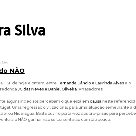
ra Silva
a Silva
 do NÃO
na TSF de hoje e ontem, entre
Fernanda Câncio e Laurinda Alves
e o
a redonda
JC das Neves e Daniel Oliveira
. Arrasadores!
nte alguns indecisos percebam o que está em
causa
neste referendo!
tugal. Uma regressão civilizacional para uma situação semelhante à 
vador ou Nicarágua. Basta ouvir o porta-voz dos pró-prisão para percebe
rventura o NÃO ganhar não se contentarão com tão pouco.