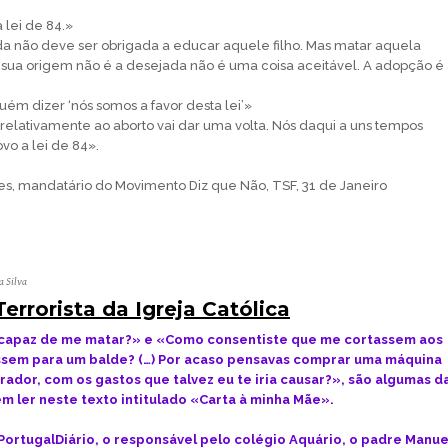
 lei de 84.»
a não deve ser obrigada a educar aquele filho. Mas matar aquela
 sua origem não é a desejada não é uma coisa aceitável. A adopção é
uém dizer ‘nós somos a favor desta lei’»
a relativamente ao aborto vai dar uma volta. Nós daqui a uns tempos
vo a lei de 84».
s, mandatário do Movimento Diz que Não, TSF, 31 de Janeiro
a Silva
rrorista da Igreja Católica
capaz de me matar?» e «Como consentiste que me cortassem aos
ssem para um balde? (…) Por acaso pensavas comprar uma máquina
rador, com os gastos que talvez eu te iria causar?», são algumas d
m ler neste texto intitulado «Carta à minha Mãe».
ortugalDiário, o responsável pelo colégio Aquário, o padre Manue