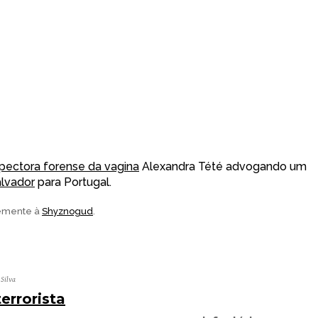
spectora forense da vagina
Alexandra Tété advogando um
alvador
para Portugal.
emente à
Shyznogud
.
 Silva
rrorista