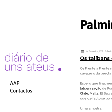
Palmi
1 de Fevereiro, 2007
Palmir
Os talibans
Os Frente a Frente 
cavaleiro da pérol
AAP
Espero que finalme
talibanização
de Por
Contactos
Chile, Malta
, El Sal
que de facto se po
Uma amostra: