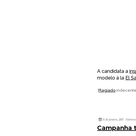
A candidata a
in
modelo à la
El S
*
Plagiado
indecent
31 de Janeiro, 2007
Palmira
Campanha te