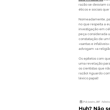
razão se desviam c
éticos e sociais qu
Nomeadamente, parec
no que respeita a eu
investigação em célu
peça considerada ult
constatação de um f
«santas e infalívei
advogam «a religi
Os epítetos com qu
uma revelação para
os cientistas que nã
razão! Aguardo com 
léxico papal!
29 de Janeiro, 2007
Palmira
Huh? Não se