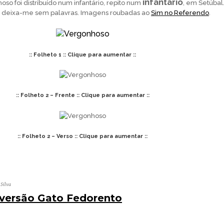
infantário
oso foi distribuído num infantário, repito num
, em Setúbal
 deixa-me sem palavras. Imagens roubadas ao
Sim no Referendo
.
:: Folheto 1 :: Clique para aumentar ::
:: Folheto 2 – Frente :: Clique para aumentar ::
:: Folheto 2 – Verso :: Clique para aumentar ::
 Silva
versão Gato Fedorento