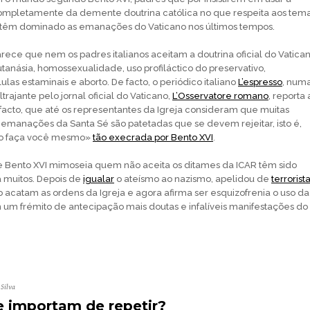
ompletamente da demente doutrina católica no que respeita aos tem
e têm dominado as emanações do Vaticano nos últimos tempos.
e que nem os padres italianos aceitam a doutrina oficial do Vatica
tanásia, homossexualidade, uso profiláctico do preservativo,
las estaminais e aborto. De facto, o periódico italiano
L’espresso
, num
rajante pelo jornal oficial do Vaticano,
L’Osservatore romano
, reporta 
acto, que até os representantes da Igreja consideram que muitas
s» emanações da Santa Sé são patetadas que se devem rejeitar, isto é,
ão faça você mesmo»
tão execrada por Bento XVI
.
e Bento XVI mimoseia quem não aceita os ditames da ICAR têm sido
 muitos. Depois de
igualar
o ateísmo ao nazismo, apelidou de
terrorist
o acatam as ordens da Igreja e agora afirma ser esquizofrenia o uso da
um frémito de antecipação mais doutas e infalíveis manifestações do
 Silva
 importam de repetir?