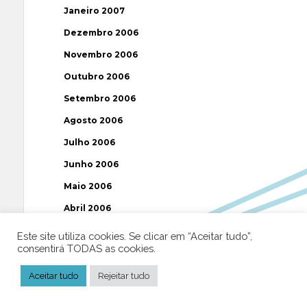
Janeiro 2007
Dezembro 2006
Novembro 2006
Outubro 2006
Setembro 2006
Agosto 2006
Julho 2006
Junho 2006
Maio 2006
Abril 2006
Março 2006
Este site utiliza cookies. Se clicar em “Aceitar tudo”,
consentirá TODAS as cookies.
Fevereiro 2006
Janeiro 2006
Aceitar tudo
Rejeitar tudo
Dezembro 2005