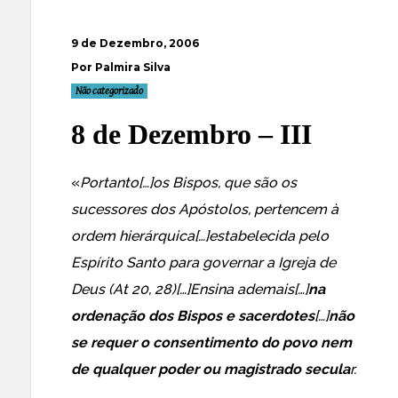
9 de Dezembro, 2006
Por Palmira Silva
Não categorizado
8 de Dezembro – III
«
Portanto[…]os Bispos, que são os
sucessores dos Apóstolos, pertencem à
ordem hierárquica[…]estabelecida pelo
Espírito Santo para governar a Igreja de
Deus (At 20, 28)[…]Ensina ademais[…]
na
ordenação dos Bispos e sacerdotes
[…]
não
se requer o consentimento do povo nem
de qualquer poder ou magistrado secula
r.