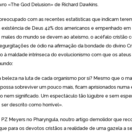
ivro
«The God Delusion» de Richard Dawkins.
 preocupado
com as recentes estatísticas
que indicam tere
 existência de Deus
42% dos americanos
e empenhado em 
 males do mundo se devem ao ateísmo, o acéfalo cristão c
regurgitações de ódio na afirmação da bondade do divino C
o à maldade intrínseca do evolucionismo com que os ateus 
mundo:
 beleza na luta de cada organismo por si? Mesmo que o ma
ossa sobreviver um pouco mais, ficam aprisionados numa e
o nem significado. Um espectáculo tão lúgubre e sem espe
ser descrito como horrível».
a
PZ Meyers no Pharyngula
, noutro artigo demolidor que re
ue para os devotos cristãos a realidade de uma gazela a s