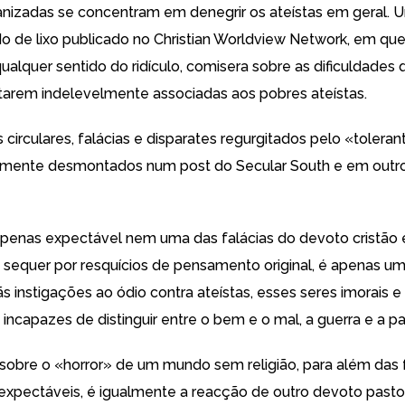
ganizadas se concentram em denegrir os ateístas em geral.
o de lixo publicado no
Christian Worldview Network
, em qu
ualquer sentido do ridículo, comisera sobre as dificuldades 
tarem indelevelmente associadas aos pobres ateístas.
s circulares, falácias e disparates regurgitados pelo «toleran
samente desmontados
num post do Secular South
e
em outr
penas expectável nem uma das falácias do devoto cristão 
sequer por resquícios de pensamento original, é apenas um
ãs instigações ao ódio contra ateístas, esses seres imorais e
 incapazes de distinguir entre o bem e o mal, a guerra e a p
sobre o «horror» de um mundo sem religião, para além das 
 expectáveis, é
igualmente a reacção
de outro devoto past