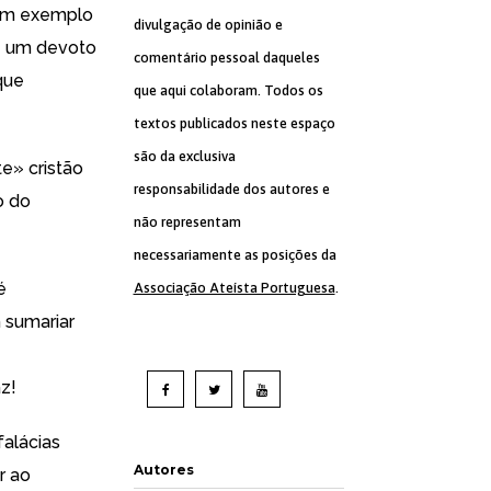
 Um exemplo
divulgação de opinião e
e um devoto
comentário pessoal daqueles
que
que aqui colaboram. Todos os
textos publicados neste espaço
são da exclusiva
te» cristão
responsabilidade dos autores e
o do
não representam
necessariamente as posições da
é
Associação Ateísta Portuguesa
.
 sumariar
az!
falácias
Autores
or
ao