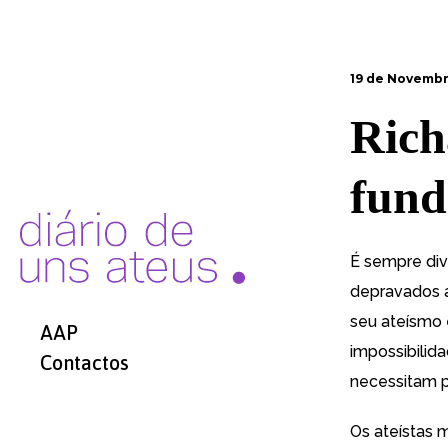
19 de Novembr
Rich
fund
É sempre div
depravados a
seu ateísmo 
AAP
impossibilida
Contactos
necessitam p
Os ateístas 