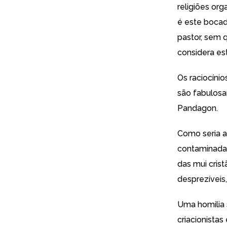
religiões or
é este bocad
pastor, sem q
considera es
Os raciocínio
são fabulo
Pandagon
.
Como seria a
contaminada 
das mui crist
desprezíveis,
Uma homilia 
criacionistas