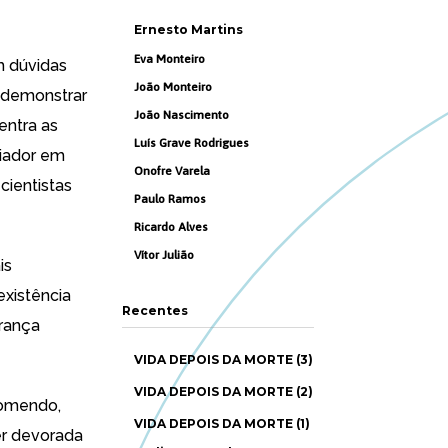
Ernesto Martins
Eva Monteiro
m dúvidas
João Monteiro
demonstrar
João Nascimento
entra as
Luís Grave Rodrigues
riador em
Onofre Varela
cientistas
Paulo Ramos
Ricardo Alves
Vítor Julião
is
xistência
Recentes
rança
VIDA DEPOIS DA MORTE (3)
VIDA DEPOIS DA MORTE (2)
comendo,
VIDA DEPOIS DA MORTE (1)
er devorada