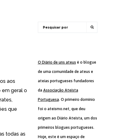
O Diário de uns ateus
é o blogue
de uma comunidade de ateus e
sos aos
ateias portugueses fundadores
o em geral o
da
Associação Ateísta
rates,
Portuguesa
. O primeiro domínio
sões
que
foi o ateismo.net, que deu
origem ao Diário Ateísta, um dos
primeiros blogues portugueses.
as todas as
Hoje, este é um espaço de