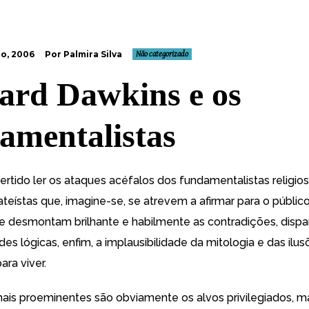
o, 2006
Por Palmira Silva
Não categorizado
ard Dawkins e os
amentalistas
ertido ler os ataques acéfalos dos fundamentalistas religio
teístas que, imagine-se, se atrevem a afirmar para o públic
e desmontam brilhante e habilmente as contradições, dispa
des lógicas, enfim, a implausibilidade da mitologia e das ilu
ara viver
.
mais proeminentes são obviamente os alvos privilegiados, m