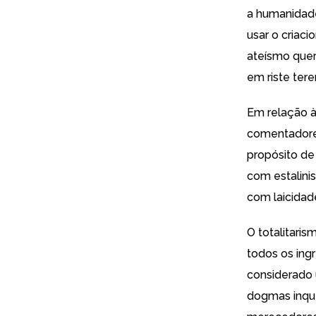
a humanidade
usar o criaci
ateísmo quer
em riste ter
Em relação à
comentadore
propósito de
com estalin
com laicida
O totalitaris
todos os ing
considerado u
dogmas inque