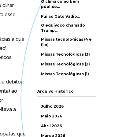
O clima como bem
 olhar
público…
ra esse
Fui ao Gato Vadio…
O equívoco chamado
Trump…
ácias a que
Missas tecnológicas (4 e
fim)
 ad
Missas Tecnológicas (3)
óricos
Missas Tecnológicas (2)
Missas Tecnológicas (1)
que debitou
enta) ao
Arquivo Histórico
or
Julho 2026
itava a
Maio 2026
Abril 2026
opatas que
Março 2026