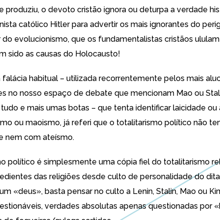
 produziu, o devoto cristão ignora ou deturpa a verdade his
onista católico Hitler para advertir os mais ignorantes do per
 do evolucionismo, que os fundamentalistas cristãos
ululam
em sido as causas do Holocausto!
 falácia habitual – utilizada recorrentemente pelos mais alu
s no nosso espaço de debate que mencionam Mao ou Stali
 tudo e mais umas botas – que tenta identificar laicidade ou
ismo ou maoismo,
já referi que o totalitarismo político não t
de nem com ateísmo
.
mo político é simplesmente uma cópia fiel do totalitarismo re
redientes das religiões desde culto de personalidade do dita
m «deus», basta pensar no culto a Lenin, Stalin, Mao ou Kim
stionáveis, verdades absolutas apenas questionadas por 