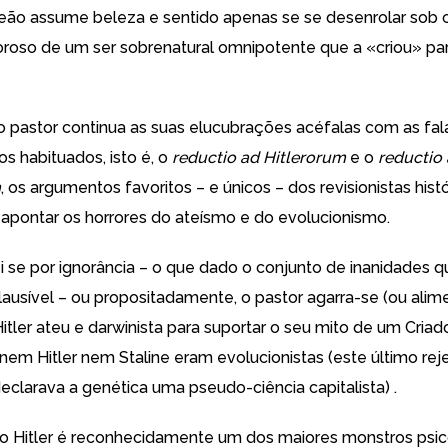
leão assume beleza e sentido apenas se se desenrolar sob o
roso de um ser sobrenatural omnipotente que a «criou» pa
 pastor continua as suas elucubrações acéfalas com as fal
s habituados, isto é, o
reductio ad Hitlerorum
e o
reductio
m
, os argumentos favoritos – e únicos – dos revisionistas hist
a apontar os horrores do ateísmo e do evolucionismo.
ei se por ignorância – o que dado o conjunto de inanidades 
ausível – ou propositadamente, o pastor agarra-se (ou alim
itler
ateu
e darwinista para suportar o seu mito de um Criad
nem Hitler
nem
Staline
eram evolucionistas (este último reje
eclarava a genética uma pseudo-ciência capitalista) .
mo
Hitler
é reconhecidamente um dos maiores monstros psic