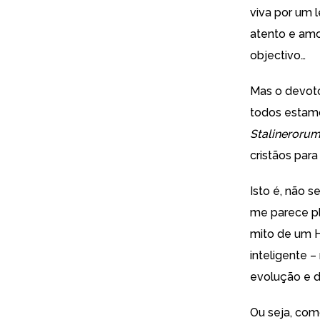
viva por um 
atento e amo
objectivo…
Mas o devoto
todos estamo
Stalineroru
cristãos par
Isto é, não s
me parece pl
mito
de um H
inteligente –
evolução e d
Ou seja, co