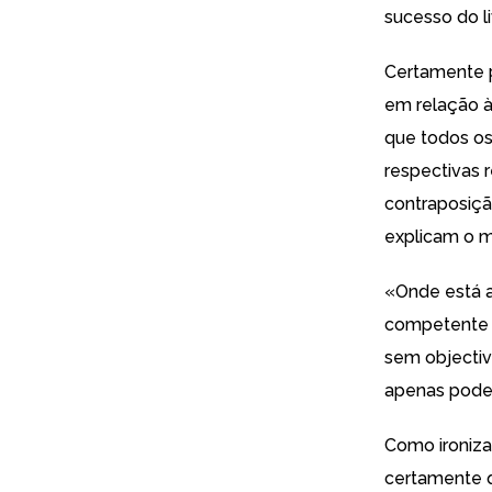
sucesso do l
Certamente
em relação à
que todos os
respectivas 
contraposiçã
explicam o 
«Onde está a
competente p
sem objectiv
apenas pode 
Como ironiz
certamente q