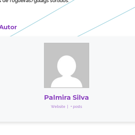
de fogueiras/gulags sortidos.
 Autor
Palmira Silva
Website
|
+ posts