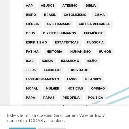
AAP
ABUSOS
ATEÍSMO
BIBLIA
BISPO
BRASIL
CATOLICISMO
CISMA
CIÊNCIA
CRISTIANISMO
CRÍTICA RELIGIOSA
DEUS
DIREITOS HUMANOS
EFEMÉRIDE
ESPIRITISMO
ESTATÍSTICAS
FILOSOFIA
FÁTIMA
HISTÓRIA
HUMANISMO
HUMOR
ICAR
IGREJA
ISLAMISMO
ISLÃO
JESUS
LAICIDADE
LIBERDADE
LIVRE-PENSAMENTO
LIVRO
MILAGRES
MORAL
MULHER
NOTÍCIAS
OPINIÃO
PAPA
PAPAS
PEDOFILIA
POLÍTICA
PORTUGAL
RELIGIÃO
RELIGIÕES
RTP
Este site utiliza cookies. Se clicar em “Aceitar tudo”,
TRUMP
VATICANO
consentirá TODAS as cookies.