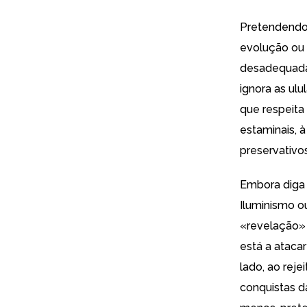
Pretendendo 
evolução ou 
desadequadas
ignora as ul
que respeita
estaminais, à
preservativos
Embora diga 
Iluminismo o
«revelação» 
está a ataca
lado, ao reje
conquistas d