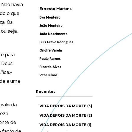
. Não havia
Ernesto Martins
udo o que
Eva Monteiro
za. Os
João Monteiro
ou seja,
João Nascimento
Luís Grave Rodrigues
Onofre Varela
te para
Paulo Ramos
 Deus,
Ricardo Alves
ífica»
Vítor Julião
nde a uma
Recentes
ural» da
VIDA DEPOIS DA MORTE (3)
reza
VIDA DEPOIS DA MORTE (2)
fonte de
VIDA DEPOIS DA MORTE (1)
 facto de