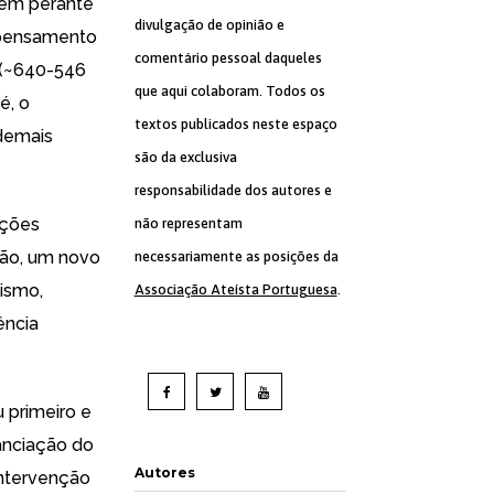
mem perante
divulgação de opinião e
o pensamento
comentário pessoal daqueles
o (~640-546
que aqui colaboram. Todos os
é, o
textos publicados neste espaço
 demais
são da exclusiva
responsabilidade dos autores e
ações
não representam
ção, um novo
necessariamente as posições da
mismo,
Associação Ateísta Portuguesa
.
ência
 primeiro e
tanciação do
Autores
intervenção