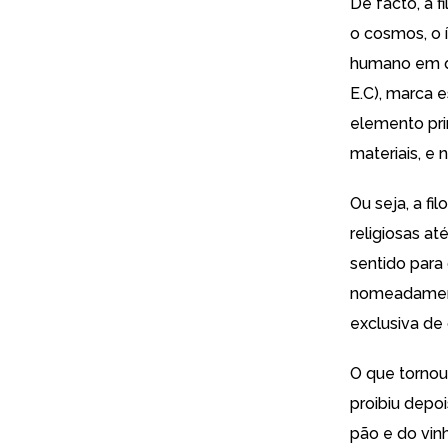
De facto, a 
o cosmos, o 
humano em qu
E.C), marca e
elemento pri
materiais, e 
Ou seja, a f
religiosas a
sentido para 
nomeadame
exclusiva de
O que tornou
proibiu depoi
pão e do vin