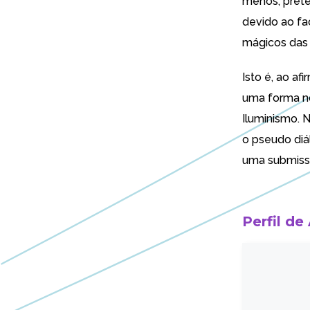
menos, prete
devido ao fa
mágicos
das 
Isto é, ao a
uma forma no
Iluminismo. 
o pseudo diál
uma submissã
Perfil de