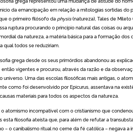
filosofia grega representou uma mudança de atitude do ho
ínicio da emancipação em relação a mitologias sortidas d
e o primeiro filósofo da
physis
(natureza), Tales de Milet
ssa ruptura procurando o princípio natural das coisas ou arqu
mordial da natureza, a matéria básica para a formação dos
na qual todos se reduziriam.
ilosofia grega desde os seus primórdios abandonou as explic
té então vigentes e procurou, através da razão e da observa
o universo. Uma das escolas filosóficas mais antigas, o ato
nte
como foi desenvolvido por Epicurus
, assentava na exist
 causas materiais para todos os aspectos da natureza.
 o atomismo incompatível com o cristianismo que condenou
s esta filosofia ateísta que, para além de refutar a transubs
ho –
o canibalismo ritual no cerne da fé católica
– negava a 