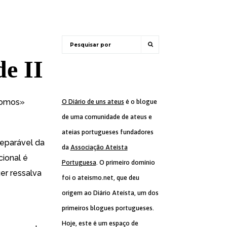
de II
átomos»
O Diário de uns ateus
é o blogue
de uma comunidade de ateus e
ateias portugueses fundadores
separável da
da
Associação Ateísta
cional
é
Portuguesa
. O primeiro domínio
ger ressalva
foi o ateismo.net, que deu
origem ao Diário Ateísta, um dos
primeiros blogues portugueses.
Hoje, este é um espaço de