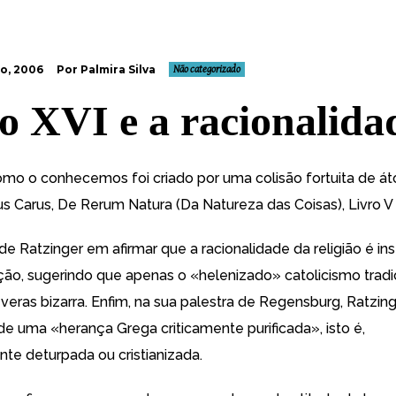
o, 2006
Por Palmira Silva
Não categorizado
o XVI e a racionalida
o o conhecemos foi criado por uma colisão fortuita de 
us Carus
, De Rerum Natura (Da Natureza das Coisas), Livro V
 de Ratzinger em afirmar que a racionalidade da religião é in
ção,
sugerindo que apenas o «helenizado» catolicismo tradi
everas bizarra. Enfim, na sua palestra de Regensburg, Ratzin
de uma «herança Grega criticamente purificada», isto é,
e deturpada ou cristianizada.