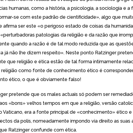
ias humanas, como a história, a psicologia, a sociologia e a fi
rmar-se com este padrão de cientificidade», algo que muito
e afirma ser este «o perigoso estado de coisas da humanid
 «perturbadoras patologias da religião e da razão que irro
nte quando a razão é de tal modo reduzida que as questõ
ica já não lhe dizem respeito». Neste ponto Ratzinger prete
te que religião e ética estão de tal forma intimamente rela
 a religião como fonte de conhecimento ético é correspondent
o ético, o que é obviamente falso!
nger pretende que os males actuais só podem ser remediad
aos «bons» velhos tempos em que a religião, versão catoli
o Vaticano, era a fonte principal de «conhecimento» ético 
ectos da polis, nomeadamente impondo via direito as suas
que Ratzinger confunde com ética.