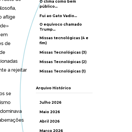
O clima como bem
público…
losofia,
Fui ao Gato Vadio…
 aflige
O equívoco chamado
ade»
Trump…
mpem
Missas tecnológicas (4 e
es de
fim)
nde
Missas Tecnológicas (3)
cionadas
Missas Tecnológicas (2)
e a rejeitar
Missas Tecnológicas (1)
Arquivo Histórico
os se
cismo
Julho 2026
e dominava
Maio 2026
 aberrações
Abril 2026
Março 2026