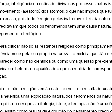
orça, inteligência ou entidade divina nos processos naturais
movimento (aleatório) dos átomos, o que não implica que t
 acaso, pois tudo é regido pelas inalteráveis leis da nature
reditavam que todos os fenómenos têm uma causa natural, 
rgumento teleológico.
ara criticar não só as restantes religiões como principalmen
iência «que pela sua própria natureza» «exclui a questão de
arecer como não científica ou como uma questão pré-cient
brica um helenismo «purificado» que na realidade correspo
ção.
ncia – e não a religião versão catolicismo – é o resultado «nat
a helénica, uma explicação natural dos fenómenos da natu
mpirismo em que a mitologia, isto é, a teologia, não é uma 
o. Assim como resulta da evolução do pensamento grego o