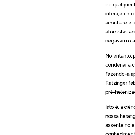
de qualquer f
intenção no 
acontece é um
atomistas ac
negavam o a
No entanto, p
condenar a c
fazendo-a ap
Ratzinger fa
pré-heleniza
Isto é, a ciê
nossa heranç
assente no e
conheciment