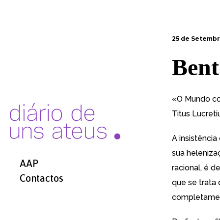
25 de Setembr
Bent
«O Mundo com
Titus Lucreti
A insistência
sua heleniza
AAP
racional, é d
Contactos
que se trata 
completament