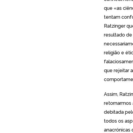
que «as ciênc
tentam confo
Ratzinger qu
resultado de
necessariame
religião e ét
falaciosamen
que rejeitar
comportament
Assim, Ratzi
retornarmos 
debitada pel
todos os asp
anacrónicas 