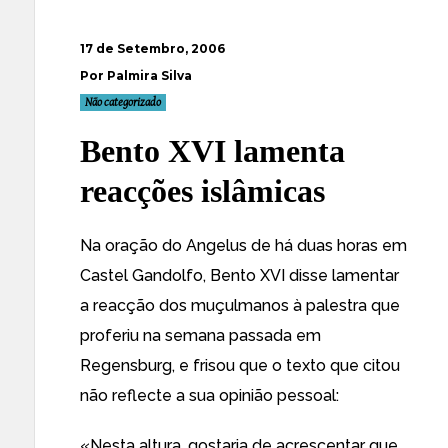
17 de Setembro, 2006
Por Palmira Silva
Não categorizado
Bento XVI lamenta
reacções islâmicas
Na
oração do Angelus
de há
duas horas
em
Castel Gandolfo, Bento XVI disse lamentar
a reacção dos muçulmanos à palestra que
proferiu na semana passada em
Regensburg, e
frisou que o texto
que citou
não reflecte a sua opinião pessoal:
«
Nesta altura, gostaria de acrescentar que