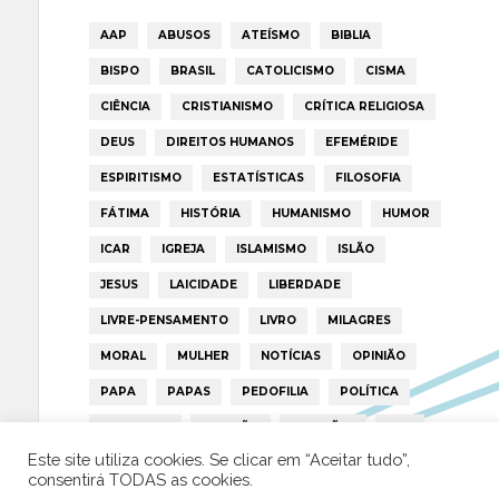
AAP
ABUSOS
ATEÍSMO
BIBLIA
BISPO
BRASIL
CATOLICISMO
CISMA
CIÊNCIA
CRISTIANISMO
CRÍTICA RELIGIOSA
DEUS
DIREITOS HUMANOS
EFEMÉRIDE
ESPIRITISMO
ESTATÍSTICAS
FILOSOFIA
FÁTIMA
HISTÓRIA
HUMANISMO
HUMOR
ICAR
IGREJA
ISLAMISMO
ISLÃO
JESUS
LAICIDADE
LIBERDADE
LIVRE-PENSAMENTO
LIVRO
MILAGRES
MORAL
MULHER
NOTÍCIAS
OPINIÃO
PAPA
PAPAS
PEDOFILIA
POLÍTICA
PORTUGAL
RELIGIÃO
RELIGIÕES
RTP
Este site utiliza cookies. Se clicar em “Aceitar tudo”,
TRUMP
VATICANO
consentirá TODAS as cookies.