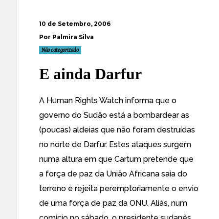
10 de Setembro, 2006
Por Palmira Silva
Não categorizado
E ainda Darfur
A
Human Rights Watch
informa que o
governo do Sudão está a bombardear
as
(poucas) aldeias
que não
foram destruídas
no norte de Darfur.
Estes ataques
surgem
numa altura
em que Cartum pretende
que
a força de paz
da União Africana
saia do
terreno e rejeita peremptoriamente o envio
de uma força de paz da ONU. Aliás,
num
comício no sábado
, o presidente sudanês,