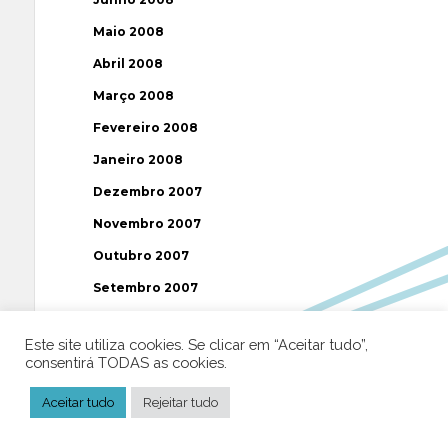
Maio 2008
Abril 2008
Março 2008
Fevereiro 2008
Janeiro 2008
Dezembro 2007
Novembro 2007
Outubro 2007
Setembro 2007
Agosto 2007
Este site utiliza cookies. Se clicar em “Aceitar tudo”,
Julho 2007
consentirá TODAS as cookies.
Junho 2007
Aceitar tudo
Rejeitar tudo
Maio 2007
Abril 2007