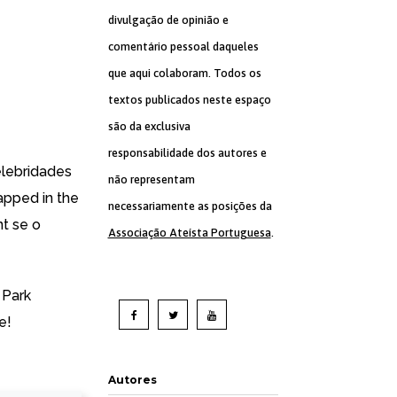
divulgação de opinião e
comentário pessoal daqueles
que aqui colaboram. Todos os
textos publicados neste espaço
são da exclusiva
responsabilidade dos autores e
elebridades
não representam
rapped in the
necessariamente as posições da
t se o
Associação Ateísta Portuguesa
.
 Park
e!
Autores