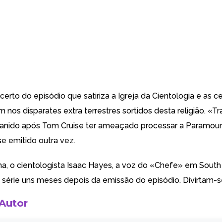
erto do episódio que satiriza a Igreja da Cientologia e as c
 nos disparates extra terrestres sortidos desta religião. «T
banido após Tom Cruise ter ameaçado processar a Paramoun
se emitido outra vez.
ma, o cientologista Isaac Hayes, a voz do «Chefe» em
South
 série
uns meses depois da emissão do episódio
. Divirtam-s
 Autor