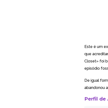
Este é um exc
que acreditam
Closet» foi 
episódio fos
De igual for
abandonou a
Perfil de