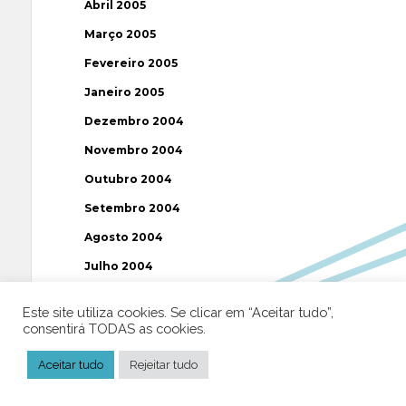
Abril 2005
Março 2005
Fevereiro 2005
Janeiro 2005
Dezembro 2004
Novembro 2004
Outubro 2004
Setembro 2004
Agosto 2004
Julho 2004
Junho 2004
Este site utiliza cookies. Se clicar em “Aceitar tudo”,
Maio 2004
consentirá TODAS as cookies.
Abril 2004
Aceitar tudo
Rejeitar tudo
Março 2004