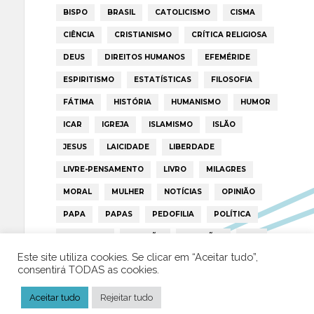
BISPO
BRASIL
CATOLICISMO
CISMA
CIÊNCIA
CRISTIANISMO
CRÍTICA RELIGIOSA
DEUS
DIREITOS HUMANOS
EFEMÉRIDE
ESPIRITISMO
ESTATÍSTICAS
FILOSOFIA
FÁTIMA
HISTÓRIA
HUMANISMO
HUMOR
ICAR
IGREJA
ISLAMISMO
ISLÃO
JESUS
LAICIDADE
LIBERDADE
LIVRE-PENSAMENTO
LIVRO
MILAGRES
MORAL
MULHER
NOTÍCIAS
OPINIÃO
PAPA
PAPAS
PEDOFILIA
POLÍTICA
PORTUGAL
RELIGIÃO
RELIGIÕES
RTP
Este site utiliza cookies. Se clicar em “Aceitar tudo”,
TRUMP
VATICANO
consentirá TODAS as cookies.
Aceitar tudo
Rejeitar tudo