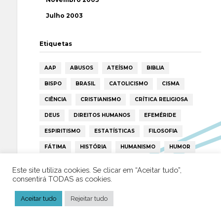
Julho 2003
Etiquetas
AAP
ABUSOS
ATEÍSMO
BIBLIA
BISPO
BRASIL
CATOLICISMO
CISMA
CIÊNCIA
CRISTIANISMO
CRÍTICA RELIGIOSA
DEUS
DIREITOS HUMANOS
EFEMÉRIDE
ESPIRITISMO
ESTATÍSTICAS
FILOSOFIA
FÁTIMA
HISTÓRIA
HUMANISMO
HUMOR
ICAR
IGREJA
ISLAMISMO
ISLÃO
Este site utiliza cookies. Se clicar em “Aceitar tudo”,
consentirá TODAS as cookies.
JESUS
LAICIDADE
LIBERDADE
LIVRE-PENSAMENTO
LIVRO
MILAGRES
Aceitar tudo
Rejeitar tudo
MORAL
MULHER
NOTÍCIAS
OPINIÃO